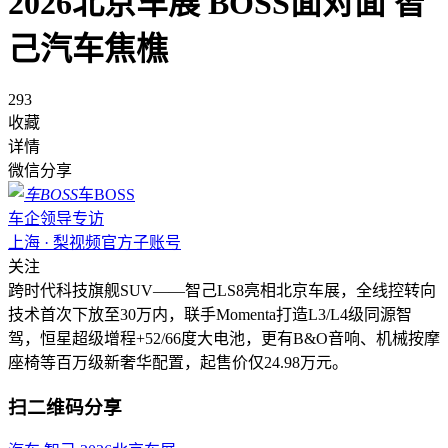
2026北京车展 BOSS面对面 智
己汽车焦樵
293
收藏
详情
微信分享
车BOSS
车企领导专访
上海 · 梨视频官方子账号
关注
跨时代科技旗舰SUV——智己LS8亮相北京车展，全线控转向
技术首次下放至30万内，联手Momenta打造L3/L4级同源智
驾，恒星超级增程+52/66度大电池，更有B&O音响、机械按摩
座椅等百万级新奢华配置，起售价仅24.98万元。
扫二维码分享