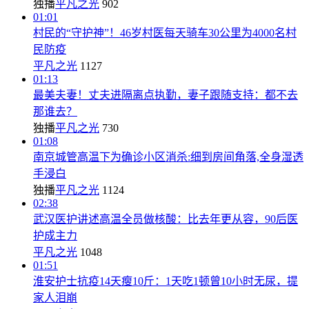
独播
平凡之光
902
01:01
村民的“守护神”！46岁村医每天骑车30公里为4000名村
民防疫
平凡之光
1127
01:13
最美夫妻！丈夫进隔离点执勤，妻子跟随支持：都不去
那谁去？
独播
平凡之光
730
01:08
南京城管高温下为确诊小区消杀:细到房间角落,全身湿透
手浸白
独播
平凡之光
1124
02:38
武汉医护讲述高温全员做核酸：比去年更从容，90后医
护成主力
平凡之光
1048
01:51
淮安护士抗疫14天瘦10斤：1天吃1顿曾10小时无尿，提
家人泪崩