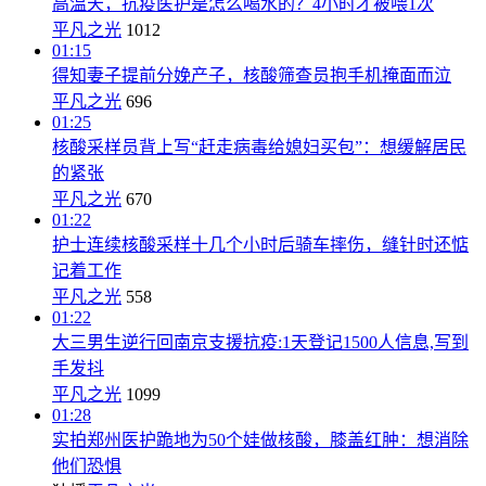
高温天，抗疫医护是怎么喝水的？4小时才被喂1次
平凡之光
1012
01:15
得知妻子提前分娩产子，核酸筛查员抱手机掩面而泣
平凡之光
696
01:25
核酸采样员背上写“赶走病毒给媳妇买包”：想缓解居民
的紧张
平凡之光
670
01:22
护士连续核酸采样十几个小时后骑车摔伤，缝针时还惦
记着工作
平凡之光
558
01:22
大三男生逆行回南京支援抗疫:1天登记1500人信息,写到
手发抖
平凡之光
1099
01:28
实拍郑州医护跪地为50个娃做核酸，膝盖红肿：想消除
他们恐惧