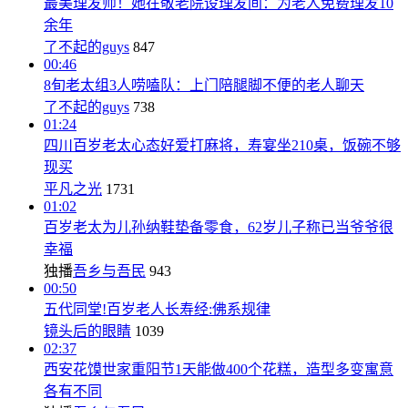
最美理发师！她在敬老院设理发间：为老人免费理发10
余年
了不起的guys
847
00:46
8旬老太组3人唠嗑队：上门陪腿脚不便的老人聊天
了不起的guys
738
01:24
四川百岁老太心态好爱打麻将，寿宴坐210桌，饭碗不够
现买
平凡之光
1731
01:02
百岁老太为儿孙纳鞋垫备零食，62岁儿子称已当爷爷很
幸福
独播
吾乡与吾民
943
00:50
五代同堂!百岁老人长寿经:佛系规律
镜头后的眼睛
1039
02:37
西安花馍世家重阳节1天能做400个花糕，造型多变寓意
各有不同