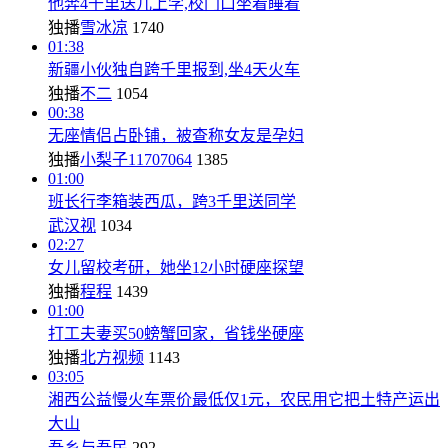
他奔4千里送儿上学,校门口坐着睡着
独播
雪冰凉
1740
01:38
新疆小伙独自跨千里报到,坐4天火车
独播
不二
1054
00:38
无座情侣占卧铺，被查称女友是孕妇
独播
小梨子11707064
1385
01:00
班长行李箱装西瓜，跨3千里送同学
武汉视
1034
02:27
女儿留校考研，她坐12小时硬座探望
独播
程程
1439
01:00
打工夫妻买50螃蟹回家，省钱坐硬座
独播
北方视频
1143
03:05
湘西公益慢火车票价最低仅1元，农民用它把土特产运出
大山
吾乡与吾民
292