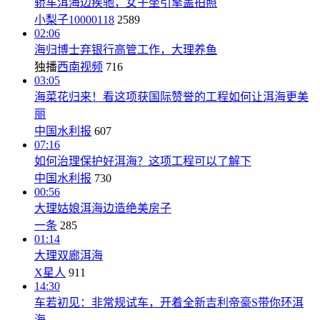
轿车洱海边疾驰，女子坐引擎盖拍照
小梨子10000118
2589
02:06
海归博士弃银行高管工作，大理养鱼
独播
西南视频
716
03:05
海菜花归来！看这项获国际赞誉的工程如何让洱海更美
丽
中国水利报
607
07:16
如何治理保护好洱海？这项工程可以了解下
中国水利报
730
00:56
大理姑娘洱海边造绝美房子
一条
285
01:14
大理双廊洱海
X星人
911
14:30
车若初见：非常规试车，开着全新吉利帝豪S带你环洱
海