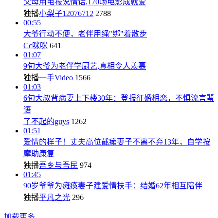
父母用电报说情话,170场电影成就爱
独播
小梨子12076712
2788
00:55
大爷行动不便，老伴用绳"绑"着散步
Cc咪咪
641
01:07
9旬大爷为老伴学厨艺,真相令人羡慕
独播
一手Video
1566
01:03
6旬大叔背病妻上下楼30年：登报征婚相恋，不惧流言蜚
语
了不起的guys
1262
01:51
爱情的样子！丈夫高位截瘫妻子不离不弃13年，自学按
摩助康复
独播
吾乡与吾民
974
01:45
90岁爷爷为瘫痪妻子建爱情扶手：结婚62年相互陪伴
独播
平凡之光
296
加载更多