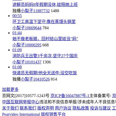
讲解员妈妈8年假期没休,娃陪她上班
独播
小梨子11887732
1488
00:55
环卫工高温下坚守:像在蒸馒头锅里
小梨子10669644
784
01:44
她不做老板娘，回村给山里娃当"妈"
小梨子10000295
668
01:09
消防兵王出警3千余次,坚守27个国庆
小梨子10101437
1306
01:08
快递员无假期!他全天送件:没空吃饭
独播
小梨子10410526
814
加载更多
京网文[2017]10577-1243号
京ICP备16047887号-1
主体备案号:
京
中国互联网举报中心
违法和不良信息举报/涉未成年人不良信息举报
关于我们
联系我们
版权声明
用户协议
隐私政策
投诉与建议
工
Pearvideo International
版权销售平台