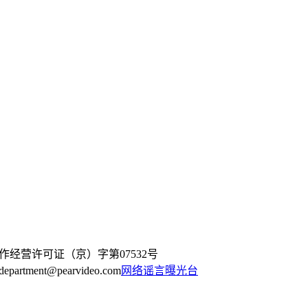
作经营许可证（京）字第07532号
artment@pearvideo.com
网络谣言曝光台