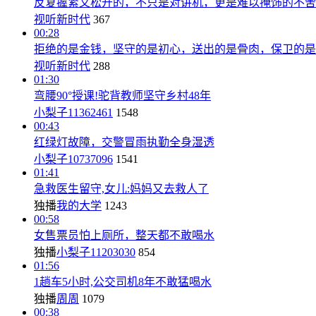
反复握紧又松开的，不只是对讲机，更是难以掩饰的不舍
视听新时代
367
00:28
拒绝的是金钱，坚守的是初心，送出的是骨肉，保卫的是
视听新时代
288
01:30
弯腰90°授课!驼背教师坚守乡村48年
小梨子11362461
1548
00:43
红绿灯故障，交警冒雨执勤全身湿透
小梨子10737096
1541
01:41
急救医生留守,女儿:妈妈又去救人了
独播
我的大学
1243
00:58
女售票员怕上厕所，整天都不敢喝水
独播
小梨子11203030
854
01:56
1趟车5小时,公交司机8年不敢猛喝水
独播
周周
1079
00:38