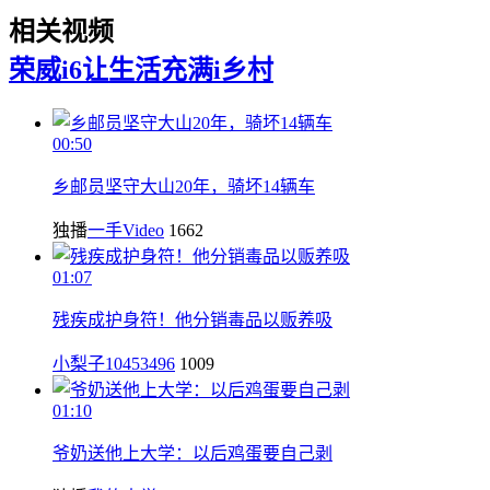
相关视频
荣威i6让生活充满i
乡村
00:50
乡邮员坚守大山20年，骑坏14辆车
独播
一手Video
1662
01:07
残疾成护身符！他分销毒品以贩养吸
小梨子10453496
1009
01:10
爷奶送他上大学：以后鸡蛋要自己剥