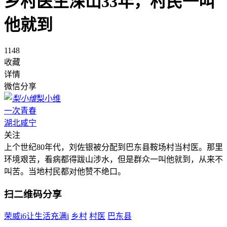
乡村医生深山33年，村民一叫
他就到
1148
收藏
详情
微信分享
梨小维
一次青春
湖北咸宁
关注
上个世纪80年代，刘佐银被分配到巴东县鞍场村当村医。那里
环境艰苦，看病都得跋山涉水，但是群众一叫他就到，从来不
叫苦。当地村民都对他赞不绝口。
扫二维码分享
荣威i6让生活充满i
乡村
村医
巴东县