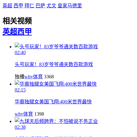
英超
西甲
拜仁
巴萨
尤文
皇家马德里
相关视频
英超
西甲
02:40
头号玩家！83岁爷爷通关数百款游戏
独播
why体育
3368
02:15
华裔独腿女美国飞翔:400米世界最快
why体育
1398
02:38