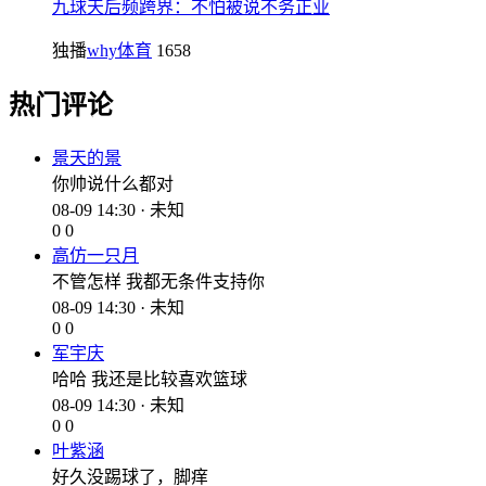
九球天后频跨界：不怕被说不务正业
独播
why体育
1658
热门评论
景天的景
你帅说什么都对
08-09 14:30 · 未知
0
0
高仿一只月
不管怎样 我都无条件支持你
08-09 14:30 · 未知
0
0
军宇庆
哈哈 我还是比较喜欢篮球
08-09 14:30 · 未知
0
0
叶紫涵
好久没踢球了，脚痒