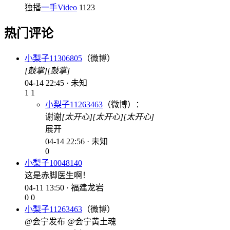
独播
一手Video
1123
热门评论
小梨子11306805
（微博）
[鼓掌]
[鼓掌]
04-14 22:45 · 未知
1
1
小梨子11263463
（微博）：
谢谢
[太开心]
[太开心]
[太开心]
展开
04-14 22:56 · 未知
0
小梨子10048140
这是赤脚医生啊！
04-11 13:50 · 福建龙岩
0
0
小梨子11263463
（微博）
@会宁发布 @会宁黄土魂