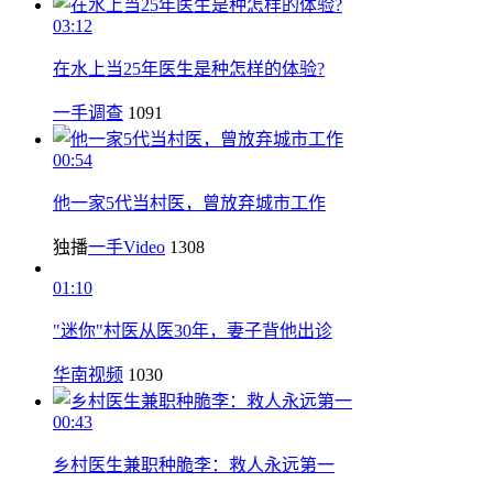
03:12
在水上当25年医生是种怎样的体验?
一手调查
1091
00:54
他一家5代当村医，曾放弃城市工作
独播
一手Video
1308
01:10
"迷你"村医从医30年，妻子背他出诊
华南视频
1030
00:43
乡村医生兼职种脆李：救人永远第一