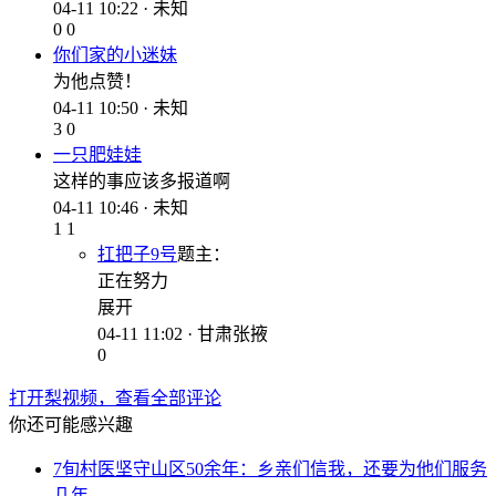
04-11 10:22 · 未知
0
0
你们家的小迷妹
为他点赞！
04-11 10:50 · 未知
3
0
一只肥娃娃
这样的事应该多报道啊
04-11 10:46 · 未知
1
1
扛把子9号
题主
：
正在努力
展开
04-11 11:02 · 甘肃张掖
0
打开梨视频，查看全部评论
你还可能感兴趣
7旬村医坚守山区50余年：乡亲们信我，还要为他们服务
几年