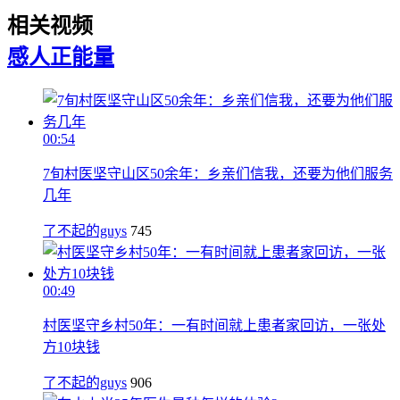
相关视频
感人
正能量
00:54
7旬村医坚守山区50余年：乡亲们信我，还要为他们服务
几年
了不起的guys
745
00:49
村医坚守乡村50年：一有时间就上患者家回访，一张处
方10块钱
了不起的guys
906