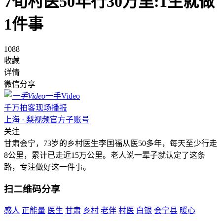
7旬村医50年行30万里:1生就做
1件事
1088
收藏
详情
微信分享
一手Video
千万拍客现场播报
上海 · 梨视频官方子账号
关注
甘肃会宁，73岁的乡村医生李国福从医50多年，每天至少行走
8公里，累计已走近15万公里。老人说一辈子就认定了这条
路，专注做好这一件事。
扫二维码分享
感人
正能量
医生
甘肃
乡村
老伴
村医
白银
会宁县
暖心