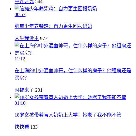
平凡之光
544
00:57
脑瘫少年养柴鸡：自力更生回报奶奶
人生我做主
977
11:12
在上海的中外混血帅哥，住什么样的房子？他租房还是
买房？
阿福来了
201
01:10
18岁女孩带着盲人奶奶上大学：她老了我不能不管
快快看
133