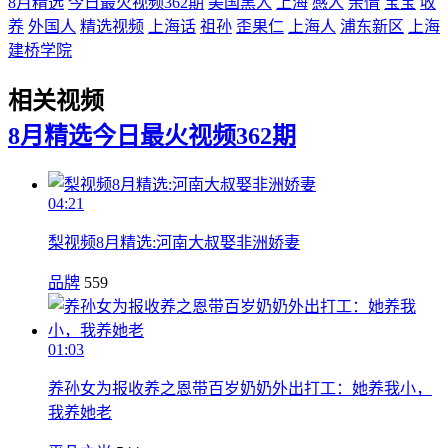
8月精选
今日最火视频362期
美国黑人
上海
感人
亲情
宝宝
收
养
外国人
精选视频
上海话
祖孙
歪果仁
上海人
浦东新区
上海
建桥学院
相关视频
8月精选
今日最火视频362期
04:21
梨视频8月精选:河南大叔娶非洲娇妻
品牌
559
01:03
养孙女为报收养之恩带百岁奶奶外出打工：她养我小，
我养她老