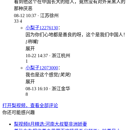
看到他这个在中国长大的给人，竟然没有对外来黑人的
那种厌恶
08-12 10:37 · 江苏徐州
33
4
小梨子12276130
：
因为你们心地都是善良的呀，这个是我们中国人！
[咧嘴]
展开
10-22 14:37 · 浙江杭州
1
小梨子12073000
：
我也是这个感觉
[笑哭]
展开
08-13 16:10 · 浙江金华
8
打开梨视频，查看全部评论
你还可能感兴趣
梨视频8月精选:河南大叔娶非洲娇妻