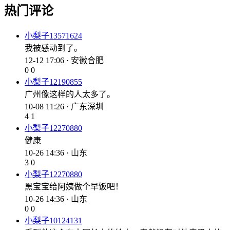
热门评论
小梨子13571624
我被感动到了。
12-12 17:06 · 安徽合肥
0
0
小梨子12190855
广州像这样的人太多了。
10-08 11:26 · 广东深圳
4
1
小梨子12270880
健康
10-26 14:36 · 山东
3
0
小梨子12270880
黑宝宝给阿姨做个早饭吧！
10-26 14:36 · 山东
0
0
小梨子10124131