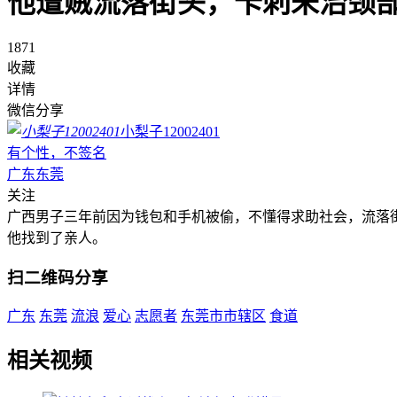
他遭贼流落街头，卡刺未治颈
1871
收藏
详情
微信分享
小梨子12002401
有个性，不签名
广东东莞
关注
广西男子三年前因为钱包和手机被偷，不懂得求助社会，流落
他找到了亲人。
扫二维码分享
广东
东莞
流浪
爱心
志愿者
东莞市市辖区
食道
相关视频