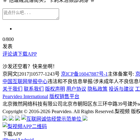
＃ 他遭贼流落街头，卡刺未治颈部洞穿 ＃
0
/800
发表
评论请下载APP
沙发还空着？快来坐啊！
京网文[2017]10577-1243号
京ICP备16047887号-1
主体备案号:
京
中国互联网举报中心
违法和不良信息举报/涉未成年人不良信息举报
关于我们
联系我们
版权声明
用户协议
隐私政策
投诉与建议
工
Pearvideo International
版权销售平台
北京微然网络科技有限公司
北京市朝阳区东三环中路39号建外soh
Copyright © 2016-2026 Pearvideo. All Rights Reserved.
梨视频 版
下载APP
iPhone
|
Android