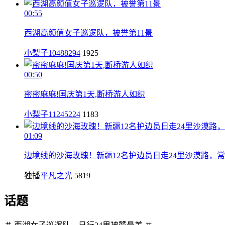
00:55
西湖高颜值女子巡逻队，被誉第11景
小梨子10488294
1925
00:50
密密麻麻!国庆第1天,断桥游人如织
小梨子11245224
1183
01:09
边境线的沙海玫瑰！新疆12名护边员日走24里沙漠路，
独播
平凡之光
5819
话题