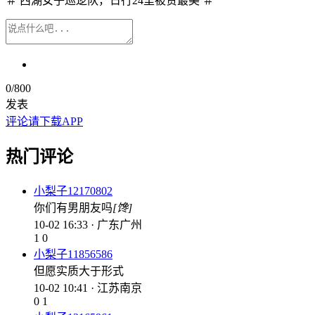
＃ 西湖女子巡逻队，日行24里被赞最美 ＃
0
/800
发表
评论请下载APP
热门评论
小梨子12170802
你们有男朋友吗
[馋]
10-02 16:33 · 广东广州
1
0
小梨子11856586
但愿实质大于形式
10-02 10:41 · 江苏南京
0
1