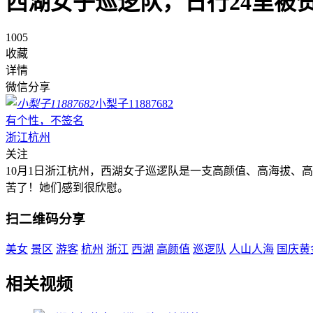
西湖女子巡逻队，日行24里被
1005
收藏
详情
微信分享
小梨子11887682
有个性，不签名
浙江杭州
关注
10月1日浙江杭州，西湖女子巡逻队是一支高颜值、高海拔、
苦了！她们感到很欣慰。
扫二维码分享
美女
景区
游客
杭州
浙江
西湖
高颜值
巡逻队
人山人海
国庆黄
相关视频