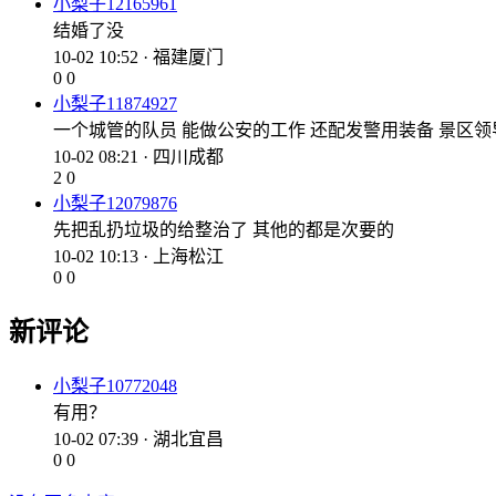
小梨子12165961
结婚了没
10-02 10:52 · 福建厦门
0
0
小梨子11874927
一个城管的队员 能做公安的工作 还配发警用装备 景区
10-02 08:21 · 四川成都
2
0
小梨子12079876
先把乱扔垃圾的给整治了 其他的都是次要的
10-02 10:13 · 上海松江
0
0
新评论
小梨子10772048
有用？
10-02 07:39 · 湖北宜昌
0
0