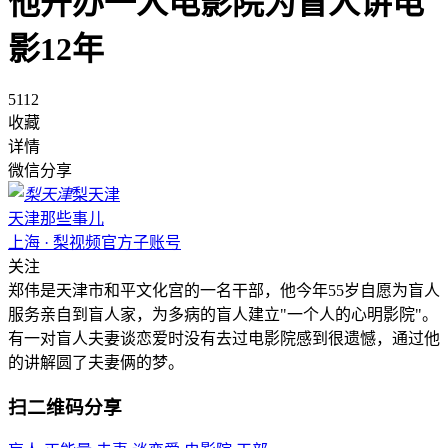
他开办一人电影院为盲人讲电
影12年
5112
收藏
详情
微信分享
梨天津
天津那些事儿
上海 · 梨视频官方子账号
关注
郑伟是天津市和平文化宫的一名干部，他今年55岁自愿为盲人
服务亲自到盲人家，为多病的盲人建立"一个人的心明影院"。
有一对盲人夫妻谈恋爱时没有去过电影院感到很遗憾，通过他
的讲解圆了夫妻俩的梦。
扫二维码分享