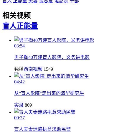
盲人
正能量
夫妻
谈恋爱
电影院
干部
相关视频
盲人
正能量
03:54
男子掏40万建盲人影院，义务讲电影
独播
西南视频
1549
04:42
从“盲人影院”走出来的清华研究生
实录
869
00:27
盲人夫妻迷路执意求助民警