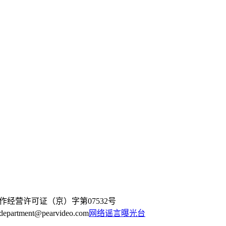
作经营许可证（京）字第07532号
artment@pearvideo.com
网络谣言曝光台