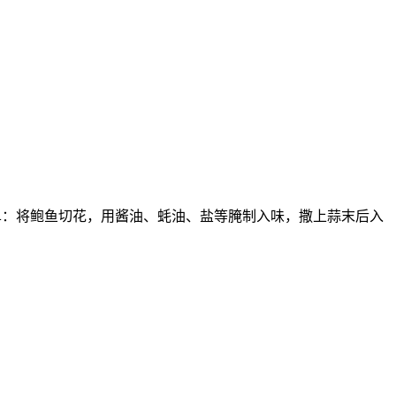
简单：将鲍鱼切花，用酱油、蚝油、盐等腌制入味，撒上蒜末后入