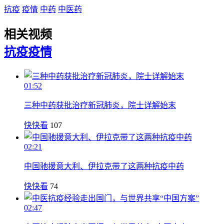
抗疫
疫情
中药
中医药
相关视频
抗疫
疫情
01:52
三种中药获批治疗新冠肺炎，院士详解始末
快快看
107
02:21
中国驰援意大利、伊拉克带了这两种抗疫中药
快快看
74
02:47