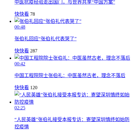
中医抗疫经验走出国门，与世界共享“中国方案”
快快看
78
00:48
张伯礼回应“张伯礼代表哭了”
快快看
287
00:42
中国工程院院士张伯礼：中医虽然古老，理念不落后
快快看
120
02:25
“人民英雄”张伯礼接受本报专访：寄望深圳慎终如始防
控疫情