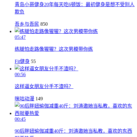
青岛小哥健身20年每天吃6顿饭：最初健身是想不受别人
欺负
吾乡与吾民
850
05:47
练腿怕走路像猩猩？这次男模带你练
Fit健身
55
00:56
这样逼女朋友分手不渣吗？
咪咕动漫
149
00:45
90后胖妞瑜伽减重40斤：刘涛邀她当私教，喜欢的东西