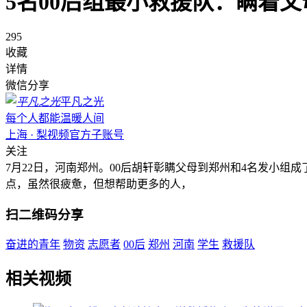
5名00后组最小救援队：瞒着
295
收藏
详情
微信分享
平凡之光
每个人都能温暖人间
上海 · 梨视频官方子账号
关注
7月22日，河南郑州。00后胡轩彰瞒父母到郑州和4名发小组
点，虽然很疲惫，但想帮助更多的人，
扫二维码分享
奋进的青年
物资
志愿者
00后
郑州
河南
学生
救援队
相关视频