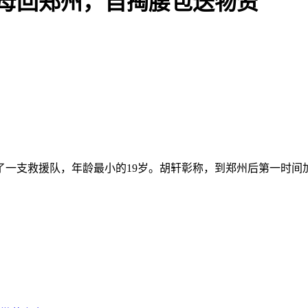
父母回郑州，自掏腰包送物资
成了一支救援队，年龄最小的19岁。胡轩彰称，到郑州后第一时