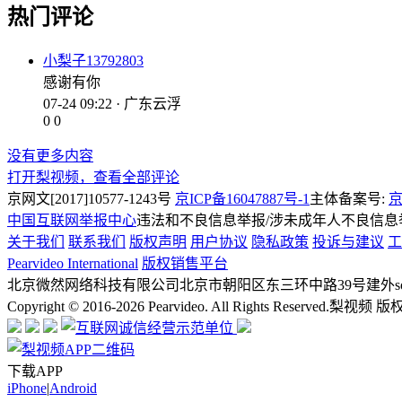
热门评论
小梨子13792803
感谢有你
07-24 09:22 · 广东云浮
0
0
没有更多内容
打开梨视频，查看全部评论
京网文[2017]10577-1243号
京ICP备16047887号-1
主体备案号:
京
中国互联网举报中心
违法和不良信息举报/涉未成年人不良信息举报
关于我们
联系我们
版权声明
用户协议
隐私政策
投诉与建议
工
Pearvideo International
版权销售平台
北京微然网络科技有限公司
北京市朝阳区东三环中路39号建外soh
Copyright © 2016-2026 Pearvideo. All Rights Reserved.
梨视频 版
下载APP
iPhone
|
Android