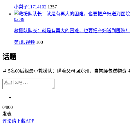
小梨子11714102
1357
02:49
救援队队长：就是有再大的困难，也要把产妇送到医院！
第1眼视频
100
话题
＃ 5名00后组最小救援队：瞒着父母回郑州，自掏腰包送物资 
0
/800
发表
评论请下载APP