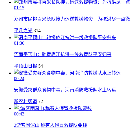
01:15
郑州市民排百米长队接力运送救援物资：为抗洪尽一点微
平凡之光
314
01:30
河南平顶山：驰援庐江抗洪一线救援队平安归来
平顶山日报
54
00:24
安徽受灾群众食物中毒，河南消防救援队水上转运
新农村频道
72
00:43
2游客困深山,称有人假冒救援队要钱