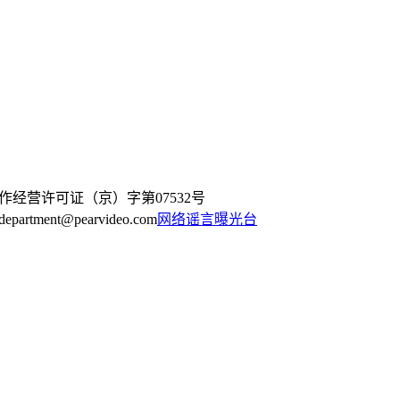
作经营许可证（京）字第07532号
artment@pearvideo.com
网络谣言曝光台