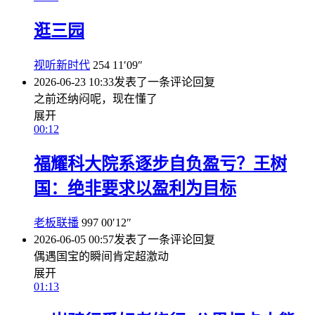
逛三园
视听新时代
254
11′09″
2026-06-23 10:33
发表了一条评论
回复
之前还纳闷呢，现在懂了
展开
00:12
福耀科大院系逐步自负盈亏？王树
国：绝非要求以盈利为目标
老板联播
997
00′12″
2026-06-05 00:57
发表了一条评论
回复
偶遇国宝的瞬间肯定超激动
展开
01:13