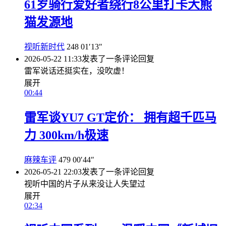
61岁骑行爱好者绕行8公里打卡大熊
猫发源地
视听新时代
248
01′13″
2026-05-22 11:33
发表了一条评论
回复
雷军说话还挺实在，没吹虚！
展开
00:44
雷军谈YU7 GT定价： 拥有超千匹马
力 300km/h极速
麻辣车评
479
00′44″
2026-05-21 22:03
发表了一条评论
回复
视听中国的片子从来没让人失望过
展开
02:34