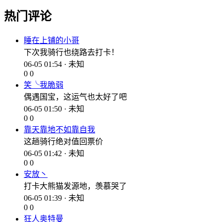
热门评论
睡在上铺的小哥
下次我骑行也绕路去打卡！
06-05 01:54 · 未知
0
0
笑╰我脆弱
偶遇国宝，这运气也太好了吧
06-05 01:50 · 未知
0
0
靠天靠地不如靠自我
这趟骑行绝对值回票价
06-05 01:42 · 未知
0
0
安放丶
打卡大熊猫发源地，羡慕哭了
06-05 01:39 · 未知
0
0
狂人奥特曼