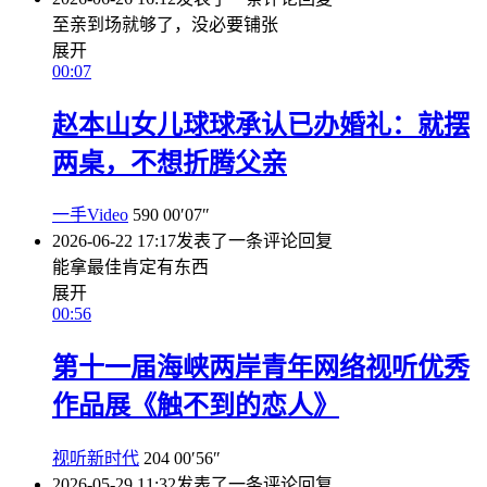
至亲到场就够了，没必要铺张
展开
00:07
赵本山女儿球球承认已办婚礼：就摆
两桌，不想折腾父亲
一手Video
590
00′07″
2026-06-22 17:17
发表了一条评论
回复
能拿最佳肯定有东西
展开
00:56
第十一届海峡两岸青年网络视听优秀
作品展《触不到的恋人》
视听新时代
204
00′56″
2026-05-29 11:32
发表了一条评论
回复