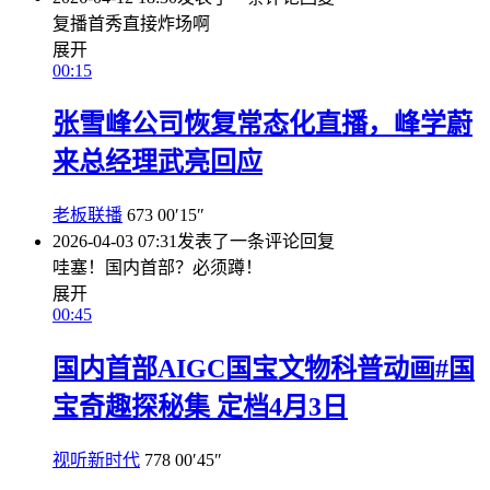
复播首秀直接炸场啊
展开
00:15
张雪峰公司恢复常态化直播，峰学蔚
来总经理武亮回应
老板联播
673
00′15″
2026-04-03 07:31
发表了一条评论
回复
哇塞！国内首部？必须蹲！
展开
00:45
国内首部AIGC国宝文物科普动画#国
宝奇趣探秘集 定档4月3日
视听新时代
778
00′45″