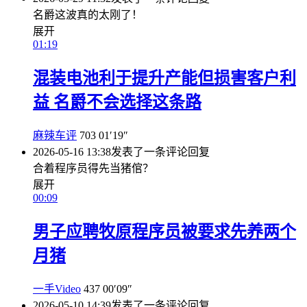
名爵这波真的太刚了！
展开
01:19
混装电池利于提升产能但损害客户利
益 名爵不会选择这条路
麻辣车评
703
01′19″
2026-05-16 13:38
发表了一条评论
回复
合着程序员得先当猪倌？
展开
00:09
男子应聘牧原程序员被要求先养两个
月猪
一手Video
437
00′09″
2026-05-10 14:39
发表了一条评论
回复