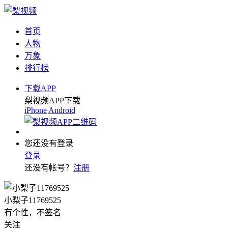
首页
人物
万象
排行榜
下载APP
梨视频APP下载
iPhone
Android
您还没有登录
登录
还没有帐号？
注册
小梨子11769525
有个性，不签名
关注