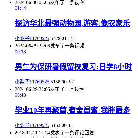
2024-06-30 02:05
发布了一条视频
01:14
探访华北最强动物园,游客:像农家乐
小梨子11769525
5428
01′14″
2024-06-29 23:06
发布了一条视频
00:38
男生为保研暑假留校复习:日学8小时
小梨子11769525
5158
00′38″
2024-06-29 22:06
发布了一条视频
00:43
毕业10年再聚首,宿舍闺蜜:我胖最多
小梨子11769525
5153
00′43″
2018-11-11 15:24
发表了一条评论
回复