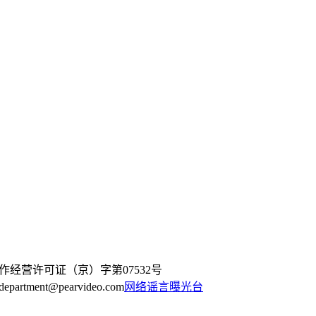
作经营许可证（京）字第07532号
artment@pearvideo.com
网络谣言曝光台