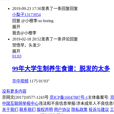
2019-09-23 17:30
发表了一条回复
回复
小梨子13173954
回复 @小橙李:so boring
展开
我去@小橙李
2019-02-18 20:52
发表了一条评论
回复
觉悟早，头发少
展开
01:03
99年大学生制养生食谱：脱发的太多
华中视频
1175
01′03″
没有更多内容
京网文[2017]10577-1243号
京ICP备16047887号-1
主体备案号:
京
中国互联网举报中心
违法和不良信息举报/涉未成年人不良信息举报
关于我们
联系我们
版权声明
用户协议
隐私政策
投诉与建议
工