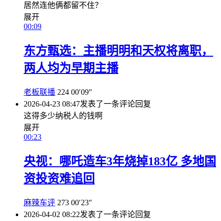
居然连他俩都留不住？
展开
00:09
东方甄选：主播明明和天权将离职，
两人均为早期主播
老板联播
224
00′09″
2026-04-23 08:47
发表了一条评论
回复
这得多少纳税人的钱啊
展开
00:23
央视：哪吒造车3年烧掉183亿 多地国
资投资难追回
麻辣车评
273
00′23″
2026-04-02 08:22
发表了一条评论
回复