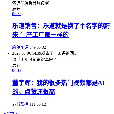
这波品牌拆分玩得溜
展开
00:32
乐道销售：乐道就是换了个名字的蔚
来 生产工厂都一样的
麻辣车评
349
00′32″
2026-03-06 14:39
发表了一条评论
回复
以后刷视频都得辨真假了
展开
00:12
董宇辉：我的很多热门视频都是AI
的，点赞还很高
老板联播
111
00′12″