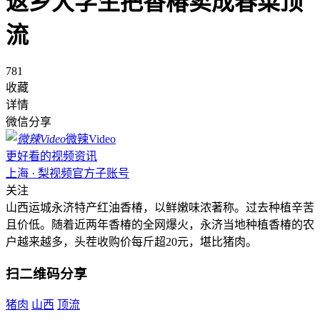
返乡大学生把香椿卖成春菜顶
流
781
收藏
详情
微信分享
微辣Video
更好看的视频资讯
上海 · 梨视频官方子账号
关注
山西运城永济特产红油香椿，以鲜嫩味浓著称。过去种植辛苦
且价低。随着近两年香椿的全网爆火，永济当地种植香椿的农
户越来越多，头茬收购价每斤超20元，堪比猪肉。
扫二维码分享
猪肉
山西
顶流