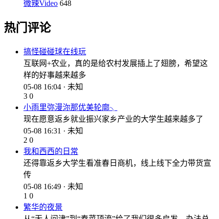
微辣Video
648
热门评论
搞怪碰碰球在线玩
互联网+农业，真的是给农村发展插上了翅膀，希望这
样的好事越来越多
05-08 16:04 · 未知
3
0
小雨里弥漫沵那优美轮廓╮
现在愿意返乡就业振兴家乡产业的大学生越来越多了
05-08 16:31 · 未知
2
0
我和西西的日常
还得靠返乡大学生看准春日商机，线上线下全力带货宣
传
05-08 16:49 · 未知
1
0
繁华的夜景
从“无人问津”到“春菜顶流”给了我们很多启发，办法总