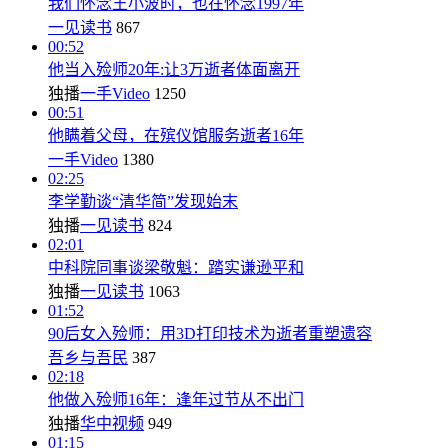
我们怀念王小波时，也在怀念1997年
一见读书
867
00:52
他当入殓师20年:让3万逝者体面离开
独播
一手Video
1250
00:51
他瞒着父母，在殡仪馆服务逝者16年
一手Video
1380
02:25
李学勤谈“清华简”发现始末
独播
一见读书
824
02:01
中科院同事谈梁敬魁：踏实谦逊平和
独播
一见读书
1063
01:52
90后女入殓师：用3D打印技术为逝者重塑遗容
吾乡与吾民
387
02:18
他做入殓师16年：逢年过节从不出门
独播
华中视频
949
01:15