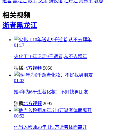
逝者
黑龙江
歌手
父亲
殡仪馆
牡丹江
海林市
哀思
相关视频
逝者
黑龙江
01:17
火化工10年送走9千逝者,从不去拜年
独播
北方视频
5056
01:02
她4年为6千逝者化妆：不好找男朋友
独播
北方视频
2095
00:52
他当入殓师20年:让3万逝者体面离开