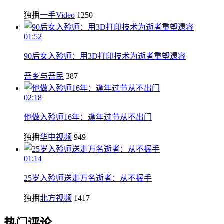
独播
一手Video
1250
01:52
90后女入殓师：用3D打印技术为逝者重塑遗容
吾乡与吾民
387
02:18
他做入殓师16年：逢年过节从不出门
独播
华中视频
949
01:14
25岁入殓师送走万名逝者：从不握手
独播
北方视频
1417
热门评论