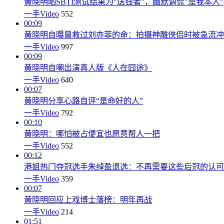
黄晓明晒SBTI测试结果为"送钱者"，幽默调侃"是我本人"
一手Video
552
00:09
黄晓明自曝曾救过刘亦菲的命：拍摄神雕侠侣时被急流冲
一手Video
997
00:09
黄晓明自嘲出演真人版《人在囧途》
一手Video
640
00:07
黄晓明分享心路自评“是命好的人”
一手Video
792
00:10
黄晓明：哪怕被占便宜也愿意帮人一把
一手Video
552
00:12
港姐热门夺冠选手朱绰盈退选：不再需要这些后冠的认可
一手Video
359
00:07
黄晓明回应上戏博士落榜：明年再战
一手Video
214
01:51