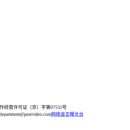
作经营许可证（京）字第07532号
artment@pearvideo.com
网络谣言曝光台