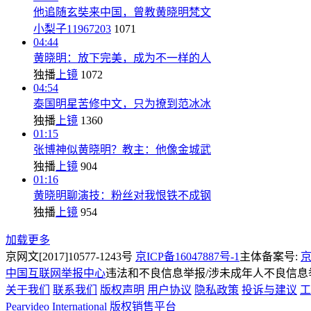
他追随玄奘来中国，曾教黄晓明梵文
小梨子11967203
1071
04:44
黄晓明：放下完美，成为不一样的人
独播
上镜
1072
04:54
泰国明星苦修中文，只为撩到范冰冰
独播
上镜
1360
01:15
张博神似黄晓明？教主：他像金城武
独播
上镜
904
01:16
黄晓明聊演技：粉丝对我恨铁不成钢
独播
上镜
954
加载更多
京网文[2017]10577-1243号
京ICP备16047887号-1
主体备案号:
京
中国互联网举报中心
违法和不良信息举报/涉未成年人不良信息举报
关于我们
联系我们
版权声明
用户协议
隐私政策
投诉与建议
工
Pearvideo International
版权销售平台