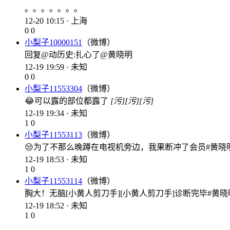
。。。。。。。
12-20 10:15 · 上海
0
0
小梨子10000151
（微博）
回复@动历史:扎心了@黄晓明
12-19 19:59 · 未知
0
0
小梨子11553304
（微博）
😂可以露的部位都露了
[污]
[污]
[污]
12-19 19:34 · 未知
1
0
小梨子11553113
（微博）
😒为了不那么晚蹲在电视机旁边，我果断冲了会员#黄晓
12-19 18:53 · 未知
1
0
小梨子11553114
（微博）
胸大！无脑[小黄人剪刀手][小黄人剪刀手]诊断完毕#黄晓
12-19 18:52 · 未知
1
0