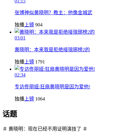
01:15
张博神似黄晓明？教主：他像金城武
独播
上镜
904
03:01
黄晓明：本来我是拒绝接琅琊榜2的
独播
上镜
1791
02:34
专访佟丽娅:狂扇黄晓明是因为爱他!
独播
上镜
1064
话题
＃ 黄晓明：现在已经不用证明演技了 ＃