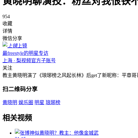
黄晓明聊演技：粉丝对我恨铁
954
收藏
详情
微信分享
上镜
最freestyle的明星专访
上海 · 梨视频官方子账号
关注
教主黄晓明演了《琅琊榜之风起长林》后get了新昵称：平章
扫二维码分享
黄晓明
娱乐圈
明星
琅琊榜
相关视频