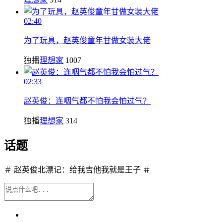
02:40
为了玩具，赵英俊童年甘做女装大佬
独播
理想家
1007
02:33
赵英俊：连咽气都不怕我会怕过气？
独播
理想家
314
话题
＃ 赵英俊北漂记：给我吉他我就是王子 ＃