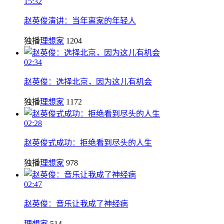
15:32
赵英俊演讲：当年离家的年轻人
独播
理想家
1204
02:34
赵英俊：选择北京，因为这儿有机会
独播
理想家
1172
02:28
赵英俊式成功：拒绝看到尽头的人生
独播
理想家
978
02:47
赵英俊：音乐让我成了神经病
理想家
514