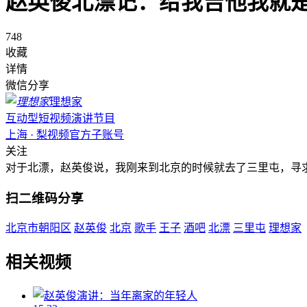
赵英俊北漂记：给我吉他我就
748
收藏
详情
微信分享
理想家
互动型短视频演讲节目
上海 · 梨视频官方子账号
关注
对于北漂，赵英俊说，我刚来到北京的时候就去了三里屯，寻求
扫二维码分享
北京市朝阳区
赵英俊
北京
歌手
王子
酒吧
北漂
三里屯
理想家
相关视频