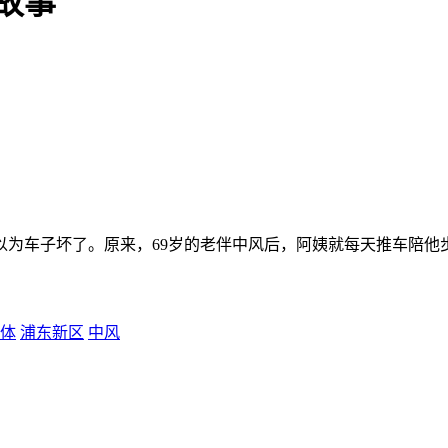
故事
以为车子坏了。原来，69岁的老伴中风后，阿姨就每天推车陪他
体
浦东新区
中风