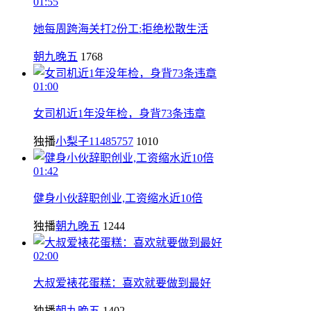
01:55
她每周跨海关打2份工:拒绝松散生活
朝九晚五
1768
01:00
女司机近1年没年检，身背73条违章
独播
小梨子11485757
1010
01:42
健身小伙辞职创业,工资缩水近10倍
独播
朝九晚五
1244
02:00
大叔爱裱花蛋糕：喜欢就要做到最好
独播
朝九晚五
1402