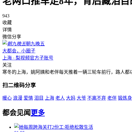
老两口推车走8年，背后藏泪目
943
收藏
详情
微信分享
朝九晚五
大都会，小圈子
上海 · 梨视频官方子账号
关注
寒冬的上海，姚阿姨和老伴每天推着一辆三轮车前行，路人都
扫二维码分享
暖心
浪漫
爱情
泪目
上海
老人
大妈
大爷
不离不弃
老伴
锻炼身
都会见闻
更多