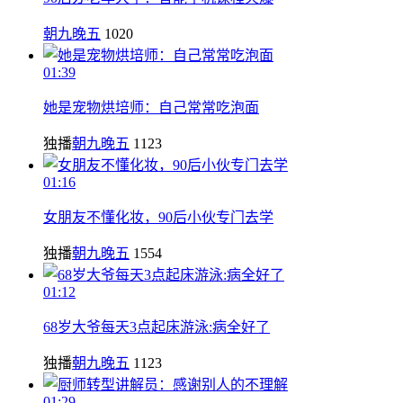
朝九晚五
1020
01:39
她是宠物烘培师：自己常常吃泡面
独播
朝九晚五
1123
01:16
女朋友不懂化妆，90后小伙专门去学
独播
朝九晚五
1554
01:12
68岁大爷每天3点起床游泳:病全好了
独播
朝九晚五
1123
01:29