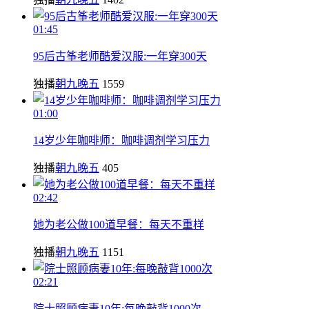
01:45
95后古筝老师酷爱汉服:一年穿300天
独播
朝九晚五
1559
01:00
14岁少年咖啡师：咖啡调剂学习压力
独播
朝九晚五
405
02:42
她为老公做100道早餐：每天不重样
独播
朝九晚五
1151
02:21
院士照顾病妻10年:每晚敲背1000次