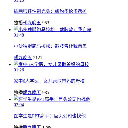
01:25
插画师任性剃光头：纽约多伦多摆摊
独播
朝九晚五
953
01:48
小伙独腿跑马拉松：截肢曾让我自卑
朝九晚五
2121
01:26
家中6人学医，女儿录取爸妈的母校
独播
朝九晚五
985
02:04
医学生是PPT高手：巨头公司也找他
独播
朝九晚五
1299