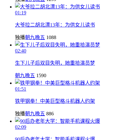
01:19
大爷拉二胡北漂13年：为供女儿读书
独播
朝九晚五
1088
02:40
生下儿子后双目失明，她重拾演员梦
朝九晚五
1590
01:51
铁甲钢拳！中美巨型格斗机器人约架
独播
朝九晚五
886
02:09
90后办老年大学：智能手机课程火爆