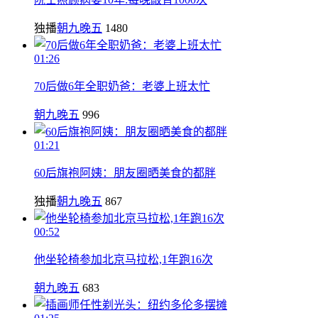
独播
朝九晚五
1480
01:26
70后做6年全职奶爸：老婆上班太忙
朝九晚五
996
01:21
60后旗袍阿姨：朋友圈晒美食的都胖
独播
朝九晚五
867
00:52
他坐轮椅参加北京马拉松,1年跑16次
朝九晚五
683