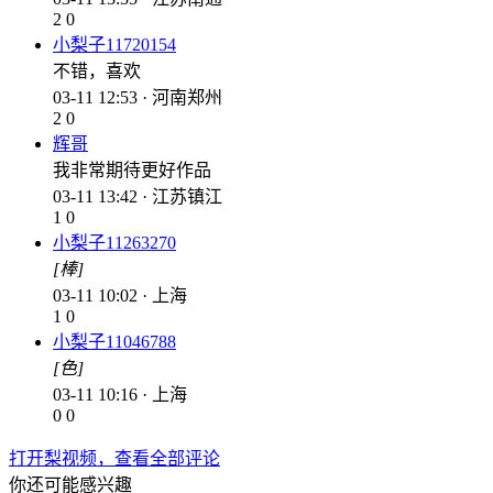
2
0
小梨子11720154
不错，喜欢
03-11 12:53 · 河南郑州
2
0
辉哥
我非常期待更好作品
03-11 13:42 · 江苏镇江
1
0
小梨子11263270
[棒]
03-11 10:02 · 上海
1
0
小梨子11046788
[色]
03-11 10:16 · 上海
0
0
打开梨视频，查看全部评论
你还可能感兴趣