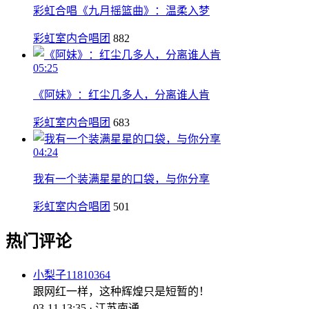
彩虹合唱《九月摇篮曲》：温柔入梦
彩虹室内合唱团
882
05:25
《阿妹》：红尘几多人，分离谁人肯
彩虹室内合唱团
683
04:24
我有一个装满星星的口袋，与你分享
彩虹室内合唱团
501
热门评论
小梨子11810364
跟网红一样，这种辉煌只是短暂的！
03-11 13:35 · 江苏南通