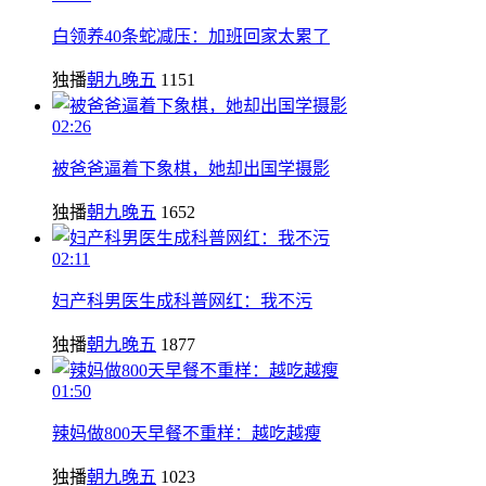
白领养40条蛇减压：加班回家太累了
独播
朝九晚五
1151
02:26
被爸爸逼着下象棋，她却出国学摄影
独播
朝九晚五
1652
02:11
妇产科男医生成科普网红：我不污
独播
朝九晚五
1877
01:50
辣妈做800天早餐不重样：越吃越瘦
独播
朝九晚五
1023