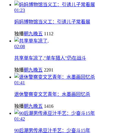
01:23
妈妈博物馆当义工：引诱儿子常看展
独播
朝九晚五
1112
02:08
共享单车凉了,"单车猎人"仍在战斗
独播
朝九晚五
2201
01:41
退休警察变文艺青年：水墨画回忆杀
独播
朝九晚五
1416
01:42
90后潮男传承豆汁手艺：少奋斗15年