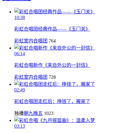
10:38
彩虹合唱团经典作品——《玉门关》
彩虹室内合唱团
764
06:14
彩虹合唱新作《来自外公的一封信》
彩虹室内合唱团
728
02:49
彩虹合唱团走红后：挣钱了，搬家了
独播
朝九晚五
1023
03:13