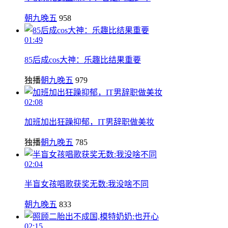
朝九晚五
958
01:49
85后成cos大神：乐趣比结果重要
独播
朝九晚五
979
02:08
加班加出狂躁抑郁，IT男辞职做美妆
独播
朝九晚五
785
02:04
半盲女孩唱歌获奖无数:我没啥不同
朝九晚五
833
02:15