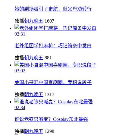
她的剧场吸引了史航，但父母劝转行
独播
朝九晚五
1607
02:31
老外组团学打麻将：巧记筒条中发白
独播
朝九晚五
881
03:02
美国小哥混中国喜剧圈，专职说段子
独播
朝九晚五
1317
02:34
谁说老铁只喊麦？Cosplay东北最强
独播
朝九晚五
1298