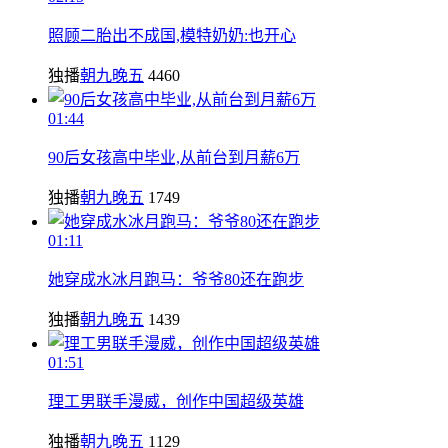
照顾二胎出不成国,模特奶奶:也开心
独播
朝九晚五
4460
01:44
90后女孩高中毕业,从前台到月薪6万
独播
朝九晚五
1749
01:11
她穿成水冰月跑马：爷爷80还在跑步
独播
朝九晚五
1439
01:51
理工男联手漫威，创作中国超级英雄
独播
朝九晚五
1129