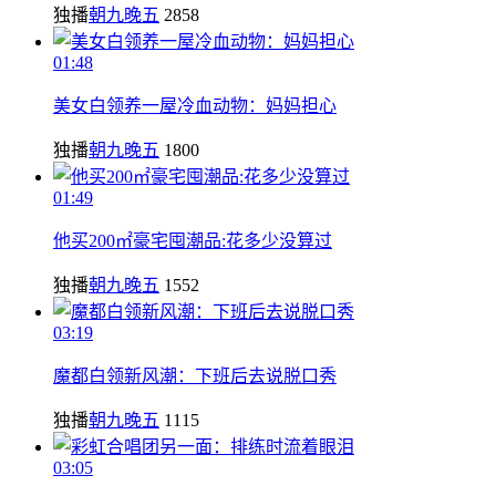
独播
朝九晚五
2858
01:48
美女白领养一屋冷血动物：妈妈担心
独播
朝九晚五
1800
01:49
他买200㎡豪宅囤潮品:花多少没算过
独播
朝九晚五
1552
03:19
魔都白领新风潮：下班后去说脱口秀
独播
朝九晚五
1115
03:05