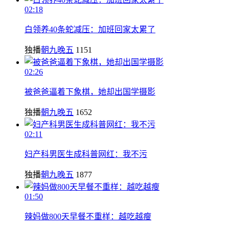
02:18
白领养40条蛇减压：加班回家太累了
独播
朝九晚五
1151
02:26
被爸爸逼着下象棋，她却出国学摄影
独播
朝九晚五
1652
02:11
妇产科男医生成科普网红：我不污
独播
朝九晚五
1877
01:50
辣妈做800天早餐不重样：越吃越瘦