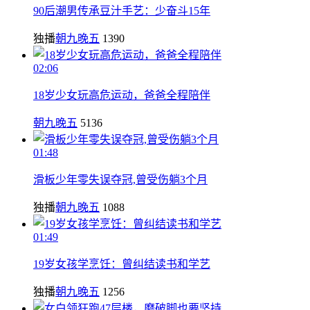
90后潮男传承豆汁手艺：少奋斗15年
独播
朝九晚五
1390
02:06
18岁少女玩高危运动，爸爸全程陪伴
朝九晚五
5136
01:48
滑板少年零失误夺冠,曾受伤躺3个月
独播
朝九晚五
1088
01:49
19岁女孩学烹饪：曾纠结读书和学艺
独播
朝九晚五
1256