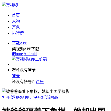
首页
人物
万象
排行榜
下载APP
梨视频APP下载
iPhone
Android
您还没有登录
登录
还没有帐号？
注册
打开梨视频APP，提升3倍流畅度