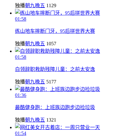
独播
朝九晚五
1129
01:58
练山地车摔断门牙，95后拼世界大赛
独播
朝九晚五
1057
01:58
白领辞职救助残障儿童：之前太安逸
独播
朝九晚五
5177
01:36
最酷健身跑：上班族边跑步边捡垃圾
独播
朝九晚五
1321
01:54