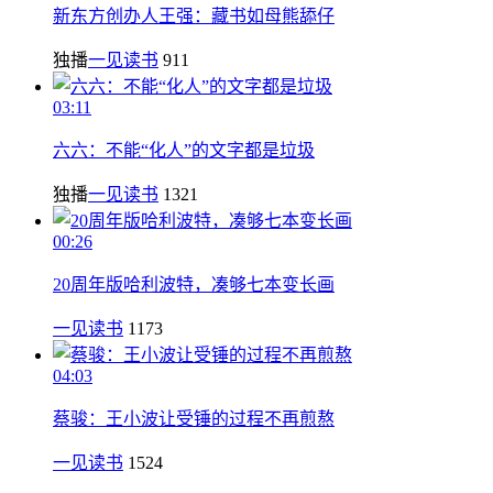
新东方创办人王强：藏书如母熊舔仔
独播
一见读书
911
03:11
六六：不能“化人”的文字都是垃圾
独播
一见读书
1321
00:26
20周年版哈利波特，凑够七本变长画
一见读书
1173
04:03
蔡骏：王小波让受锤的过程不再煎熬
一见读书
1524