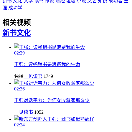
新书
文化
文学
读书
作家
财经
垃圾
小说
文艺
知识
成功者
王
强
成功学
相关视频
新书
文化
02:29
王强：读畅销书是浪费我的生命
独播
一见读书
1749
02:36
王强对话韦力：为何女收藏家那么少
一见读书
1052
02:24