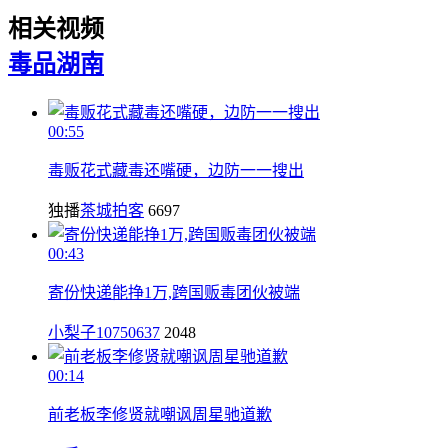
相关视频
毒品
湖南
00:55
毒贩花式藏毒还嘴硬，边防一一搜出
独播
茶城拍客
6697
00:43
寄份快递能挣1万,跨国贩毒团伙被端
小梨子10750637
2048
00:14
前老板李修贤就嘲讽周星驰道歉