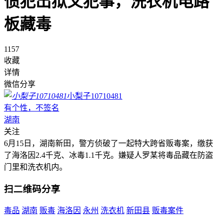
惯犯出狱又犯事，洗衣机电路
板藏毒
1157
收藏
详情
微信分享
小梨子10710481
有个性，不签名
湖南
关注
6月15日，湖南新田，警方侦破了一起特大跨省贩毒案，缴获
了海洛因2.4千克、冰毒1.1千克。嫌疑人罗某将毒品藏在防盗
门里和洗衣机内。
扫二维码分享
毒品
湖南
贩毒
海洛因
永州
洗衣机
新田县
贩毒案件