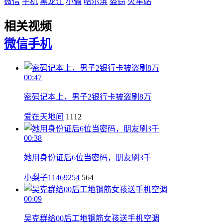
微信
手机
黑龙江
小偷
哈尔滨
盗窃
火车站
相关视频
微信
手机
00:47
密码记本上，男子2银行卡被盗刷8万
爱在天地间
1112
00:38
她用身份证后6位当密码，朋友刷3千
小梨子11469254
564
00:09
吴克群给00后工地钢筋女孩送手机空调