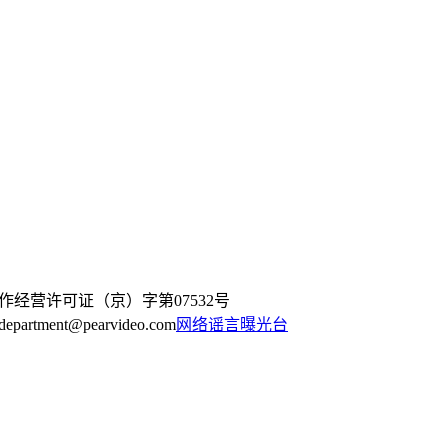
作经营许可证（京）字第07532号
artment@pearvideo.com
网络谣言曝光台