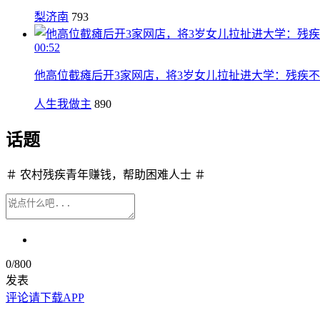
梨济南
793
00:52
他高位截瘫后开3家网店，将3岁女儿拉扯进大学：残疾
人生我做主
890
话题
＃ 农村残疾青年赚钱，帮助困难人士 ＃
0
/800
发表
评论请下载APP