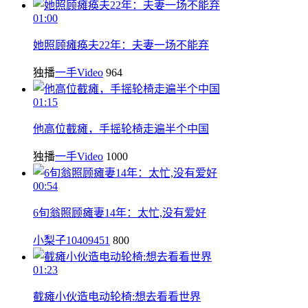
01:00
她照顾瘫痪夫22年：夫妻一场不能弃
独播
一手Video
964
01:15
他高位截瘫，手摇轮椅走遍半个中国
独播
一手Video
1000
00:54
6旬翁照顾瘫妻14年：太忙,没有爱好
小梨子10409451
800
01:23
截瘫小伙造电动轮椅:想去看看世界