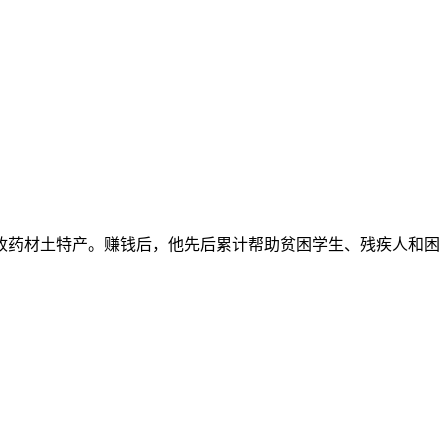
集收药材土特产。赚钱后，他先后累计帮助贫困学生、残疾人和困