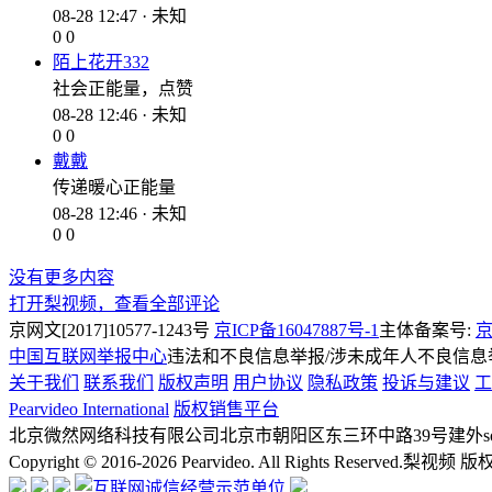
08-28 12:47 · 未知
0
0
陌上花开332
社会正能量，点赞
08-28 12:46 · 未知
0
0
戴戴
传递暖心正能量
08-28 12:46 · 未知
0
0
没有更多内容
打开梨视频，查看全部评论
京网文[2017]10577-1243号
京ICP备16047887号-1
主体备案号:
京
中国互联网举报中心
违法和不良信息举报/涉未成年人不良信息举报
关于我们
联系我们
版权声明
用户协议
隐私政策
投诉与建议
工
Pearvideo International
版权销售平台
北京微然网络科技有限公司
北京市朝阳区东三环中路39号建外soh
Copyright © 2016-2026 Pearvideo. All Rights Reserved.
梨视频 版