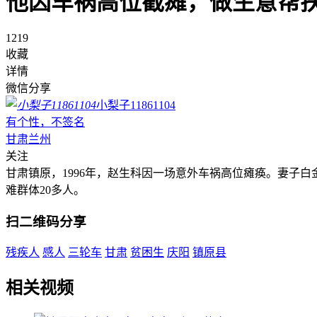
他因车祸高位截瘫，做生意帮扶
1219
收藏
详情
微信分享
小梨子11861104
有个性，不签名
甘肃兰州
关注
甘肃镇原，1996年，赵生科因一场意外车祸高位瘫痪。妻子
难群体20多人。
扫二维码分享
残疾人
感人
三轮车
甘肃
贫困生
庆阳
镇原县
相关视频