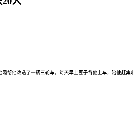
20人
白金霞帮他改造了一辆三轮车，每天早上妻子背他上车，陪他赶