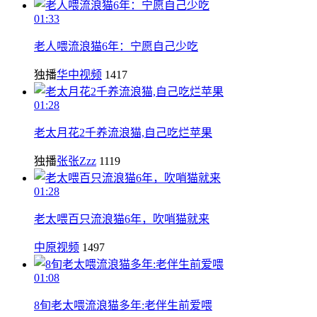
01:33
老人喂流浪猫6年：宁愿自己少吃
独播
华中视频
1417
01:28
老太月花2千养流浪猫,自己吃烂苹果
独播
张张Zzz
1119
01:28
老太喂百只流浪猫6年，吹哨猫就来
中原视频
1497
01:08
8旬老太喂流浪猫多年:老伴生前爱喂