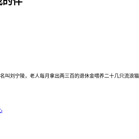
我的伴
老人名叫刘宁陵，老人每月拿出两三百的退休金喂养二十几只流浪
心