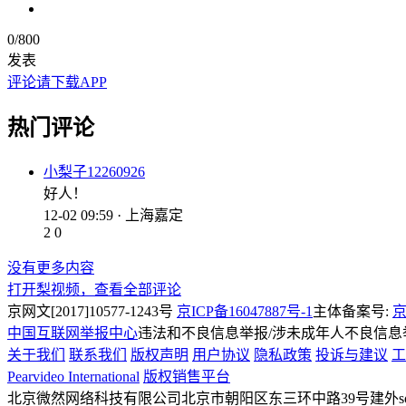
0
/800
发表
评论请下载APP
热门评论
小梨子12260926
好人！
12-02 09:59 · 上海嘉定
2
0
没有更多内容
打开梨视频，查看全部评论
京网文[2017]10577-1243号
京ICP备16047887号-1
主体备案号:
京
中国互联网举报中心
违法和不良信息举报/涉未成年人不良信息举报
关于我们
联系我们
版权声明
用户协议
隐私政策
投诉与建议
工
Pearvideo International
版权销售平台
北京微然网络科技有限公司
北京市朝阳区东三环中路39号建外soh