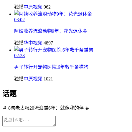
独播
中原视频
962
03:02
阿姨收养流浪动物9年：花光退休金
独播
华中视频
4897
02:28
男子转行开宠物医院,6年救千条猫狗
独播
中原视频
1021
话题
＃ 8旬老太喂20流浪猫6年：就像我的伴 ＃