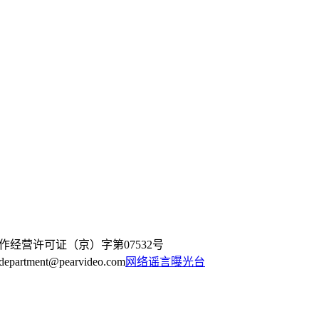
作经营许可证（京）字第07532号
artment@pearvideo.com
网络谣言曝光台