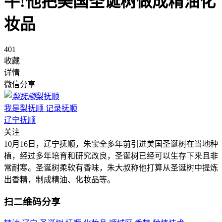
牛!他把美国圣诞树做成精油化
妆品
401
收藏
详情
微信分享
梨抚顺
我是梨抚顺 记录抚顺
辽宁抚顺
关注
10月16日，辽宁抚顺，朱宝全多年前引进美国圣诞树在当地种
植，经过多年培育和研究改良，圣诞树已经可以生存下来且非
常耐寒。圣诞树柔软有香味，朱大叔称他打算从圣诞树中提炼
出香精，制成精油、化妆品等。
扫二维码分享