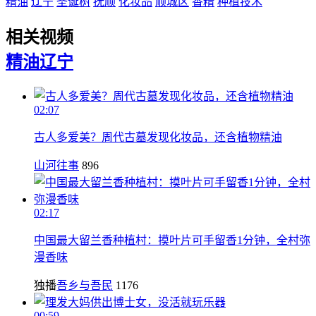
精油
辽宁
圣诞树
抚顺
化妆品
顺城区
香精
种植技术
相关视频
精油
辽宁
02:07
古人多爱美？周代古墓发现化妆品，还含植物精油
山河往事
896
02:17
中国最大留兰香种植村：摸叶片可手留香1分钟，全村弥
漫香味
独播
吾乡与吾民
1176
00:59