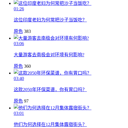
01:26
这位印度老妇为何常把沙子当饭吃？
原色
383
03:06
大量游客去南极会对环境有何影响?
原色
360
03:40
这款2050年环保菜谱，你有胃口吗？
原色
97
03:01
他们为何选择在12月集体露宿街头？