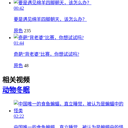
00:42
要是遇见绵羊四脚朝天，该怎么办？
原色
235
01:44
奇葩“背老婆”比赛，你想试试吗?
原色
48
相关视频
动物
冬眠
02:22
中国唯一的食鱼蝙蝠，直立睡觉，被认为是蝙蝠中的怪