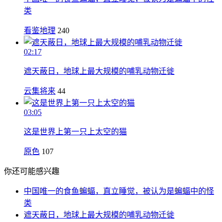
类
看鉴地理
240
02:17
遮天蔽日，地球上最大规模的哺乳动物迁徙
云集将来
44
03:05
这是世界上第一只上太空的猫
原色
107
你还可能感兴趣
中国唯一的食鱼蝙蝠，直立睡觉，被认为是蝙蝠中的怪
类
遮天蔽日，地球上最大规模的哺乳动物迁徙