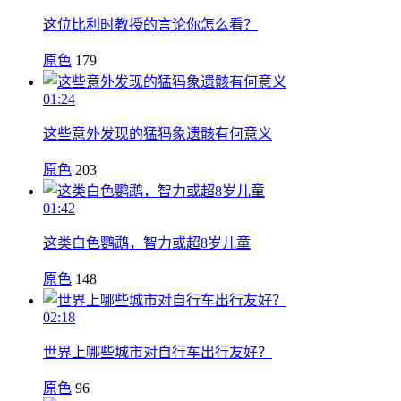
这位比利时教授的言论你怎么看？
原色
179
01:24
这些意外发现的猛犸象遗骸有何意义
原色
203
01:42
这类白色鹦鹉，智力或超8岁儿童
原色
148
02:18
世界上哪些城市对自行车出行友好？
原色
96