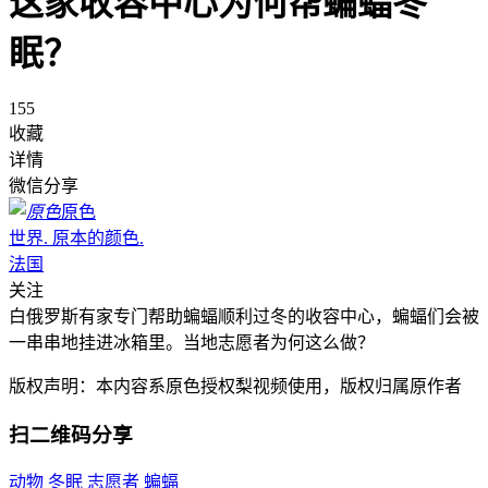
这家收容中心为何帮蝙蝠冬
眠？
155
收藏
详情
微信分享
原色
世界. 原本的颜色.
法国
关注
白俄罗斯有家专门帮助蝙蝠顺利过冬的收容中心，蝙蝠们会被
一串串地挂进冰箱里。当地志愿者为何这么做？
版权声明：本内容系原色授权梨视频使用，版权归属原作者
扫二维码分享
动物
冬眠
志愿者
蝙蝠