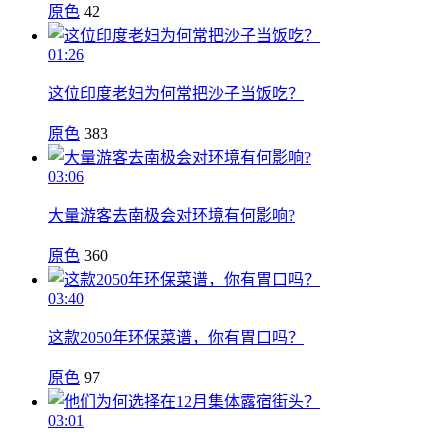
原色
42
01:26
这位印度老妇为何常把沙子当饭吃？
原色
383
03:06
大量游客去南极会对环境有何影响?
原色
360
03:40
这款2050年环保菜谱，你有胃口吗？
原色
97
03:01