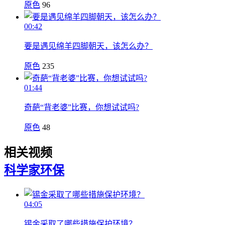
原色
96
00:42
要是遇见绵羊四脚朝天，该怎么办？
原色
235
01:44
奇葩“背老婆”比赛，你想试试吗?
原色
48
相关视频
科学家
环保
04:05
锡金采取了哪些措施保护环境？