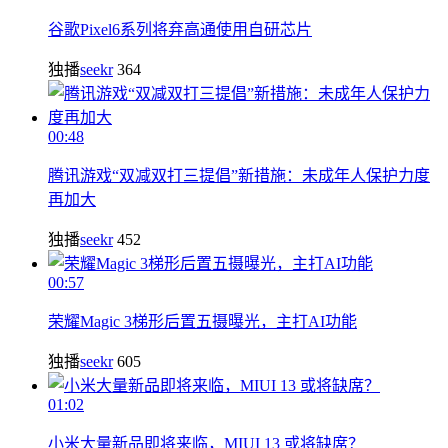
谷歌Pixel6系列将弃高通使用自研芯片
独播
seekr
364
00:48
腾讯游戏“双减双打三提倡”新措施：未成年人保护力度
再加大
独播
seekr
452
00:57
荣耀Magic 3梯形后置五摄曝光，主打AI功能
独播
seekr
605
01:02
小米大量新品即将来临，MIUI 13 或将缺席？