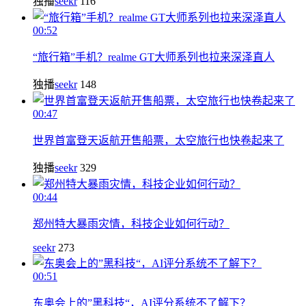
独播
seekr
116
00:52
“旅行箱”手机？realme GT大师系列也拉来深泽直人
独播
seekr
148
00:47
世界首富登天返航开售船票，太空旅行也快卷起来了
独播
seekr
329
00:44
郑州特大暴雨灾情，科技企业如何行动？
seekr
273
00:51
东奥会上的”黑科技“，AI评分系统不了解下？