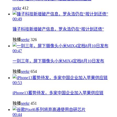
seekr
412
00:49
锤子科技新增破产信息，罗永浩仍在“按计划还债”
独播
seekr
326
00:47
一别三年，屏下摄像头小米MIX4定档8月10日发布
独播
seekr
654
00:53
iPhone13蓄势待发，多家中国企业加入苹果供应链
独播
seekr
451
00:44