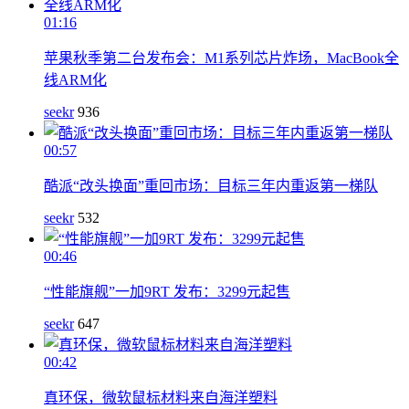
01:16
苹果秋季第二台发布会：M1系列芯片炸场，MacBook全
线ARM化
seekr
936
00:57
酷派“改头换面”重回市场：目标三年内重返第一梯队
seekr
532
00:46
“性能旗舰”一加9RT 发布：3299元起售
seekr
647
00:42
真环保，微软鼠标材料来自海洋塑料