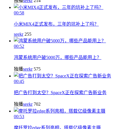
独播
seekr
214
00:58
小米MIX4正式发布，三年的坑补上了吗？
seekr
255
00:52
鸿蒙系统用户破5000万，哪些产品能用上？
独播
seekr
575
00:45
把广告打到太空？SpaceX正在探索广告新业务
独播
seekr
702
00:53
摩托罗拉edge系列亮相，搭载亿级像素主摄