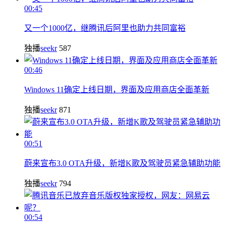
00:45
又一个1000亿，继腾讯后阿里也助力共同富裕
独播
seekr
587
00:46
Windows 11确定上线日期，界面及应用商店全面革新
独播
seekr
871
00:51
蔚来宣布3.0 OTA升级，新增K歌及驾驶员紧急辅助功能
独播
seekr
794
00:54