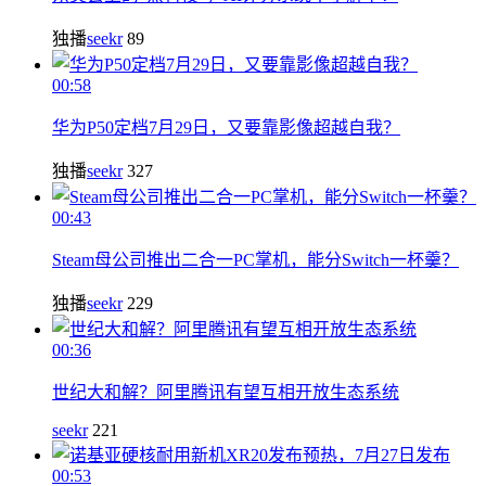
独播
seekr
89
00:58
华为P50定档7月29日，又要靠影像超越自我？
独播
seekr
327
00:43
Steam母公司推出二合一PC掌机，能分Switch一杯羹？
独播
seekr
229
00:36
世纪大和解？阿里腾讯有望互相开放生态系统
seekr
221
00:53