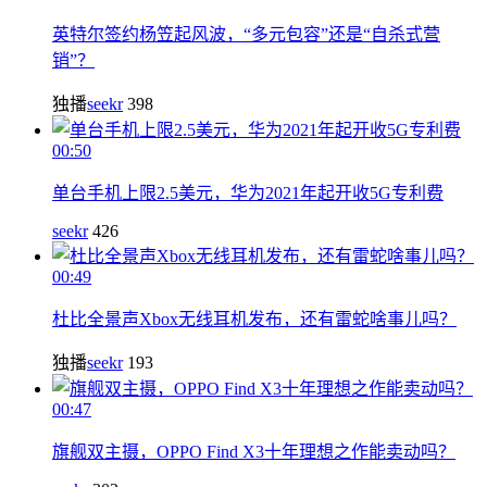
英特尔签约杨笠起风波，“多元包容”还是“自杀式营
销”？
独播
seekr
398
00:50
单台手机上限2.5美元，华为2021年起开收5G专利费
seekr
426
00:49
杜比全景声Xbox无线耳机发布，还有雷蛇啥事儿吗？
独播
seekr
193
00:47
旗舰双主摄，OPPO Find X3十年理想之作能卖动吗？