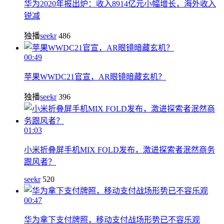
华为2020年报出炉：收入8914亿元小幅增长，海外收入
锐减
独播
seekr
486
00:49
苹果WWDC21官宣，AR眼镜暗藏玄机？
独播
seekr
396
01:03
小米折叠屏手机MIX FOLD发布，激进探索者泯然商务
跟风者？
seekr
520
00:47
华为拿下支付牌照，移动支付战场形势已不容乐观