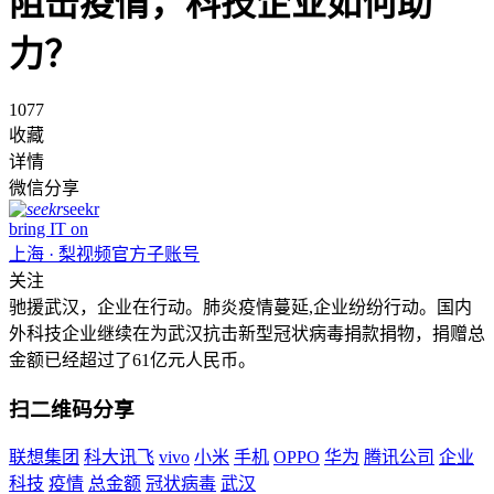
阻击疫情，科技企业如何助
力？
1077
收藏
详情
微信分享
seekr
bring IT on
上海 · 梨视频官方子账号
关注
驰援武汉，企业在行动。肺炎疫情蔓延,企业纷纷行动。国内
外科技企业继续在为武汉抗击新型冠状病毒捐款捐物，捐赠总
金额已经超过了61亿元人民币。
扫二维码分享
联想集团
科大讯飞
vivo
小米
手机
OPPO
华为
腾讯公司
企业
科技
疫情
总金额
冠状病毒
武汉