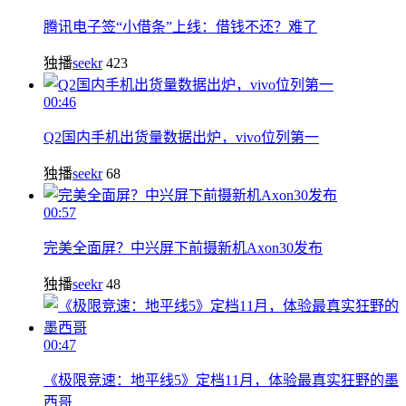
腾讯电子签“小借条”上线：借钱不还？难了
独播
seekr
423
00:46
Q2国内手机出货量数据出炉，vivo位列第一
独播
seekr
68
00:57
完美全面屏？中兴屏下前摄新机Axon30发布
独播
seekr
48
00:47
《极限竞速：地平线5》定档11月，体验最真实狂野的墨
西哥