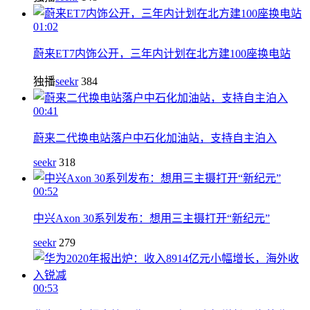
01:02
蔚来ET7内饰公开，三年内计划在北方建100座换电站
独播
seekr
384
00:41
蔚来二代换电站落户中石化加油站，支持自主泊入
seekr
318
00:52
中兴Axon 30系列发布：想用三主摄打开“新纪元”
seekr
279
00:53