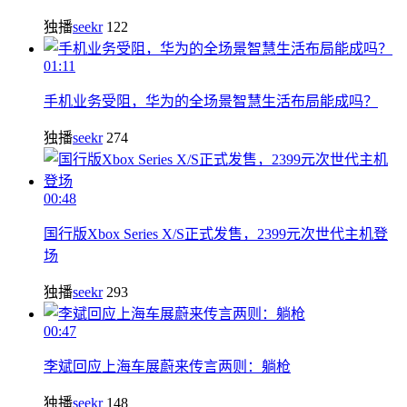
独播
seekr
122
01:11
手机业务受阻，华为的全场景智慧生活布局能成吗？
独播
seekr
274
00:48
国行版Xbox Series X/S正式发售，2399元次世代主机登
场
独播
seekr
293
00:47
李斌回应上海车展蔚来传言两则：躺枪
独播
seekr
148