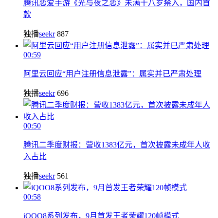
腾讯恋爱手游《光与夜之恋》未满十八岁禁入，国内首
款
独播
seekr
887
00:59
阿里云回应“用户注册信息泄露”：属实并已严肃处理
独播
seekr
696
00:50
腾讯二季度财报：营收1383亿元，首次披露未成年人收
入占比
独播
seekr
561
00:58
iQOO8系列发布，9月首发王者荣耀120帧模式