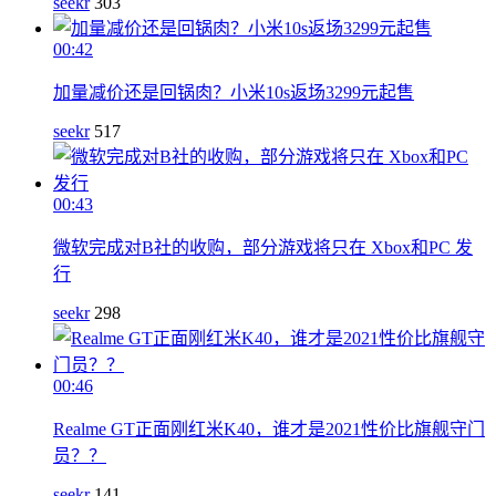
seekr
303
00:42
加量减价还是回锅肉？小米10s返场3299元起售
seekr
517
00:43
微软完成对B社的收购，部分游戏将只在 Xbox和PC 发
行
seekr
298
00:46
Realme GT正面刚红米K40，谁才是2021性价比旗舰守门
员？？
seekr
141