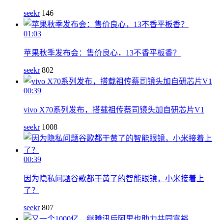
seekr
146
01:03
苹果秋季发布会：售价良心，13不香平板香？
seekr
802
00:39
vivo X70系列发布，搭载祖传蔡司镜头加自研芯片V1
seekr
1008
00:39
因为隐私问题谷歌都干黄了的智能眼镜，小米接着上
了？
seekr
807