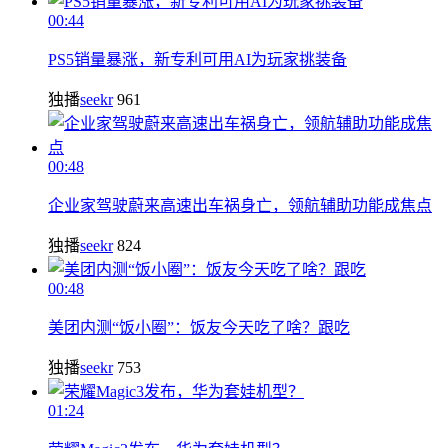
00:44
PS5销量暴涨，新专利可用AI为玩家挑装备
独播
seekr
961
00:48
企业家驾驶蔚来高速出车祸身亡，领航辅助功能成焦点
独播
seekr
824
00:48
美团内测“饭小圈”：饭友今天吃了啥？跟吃
独播
seekr
753
01:24