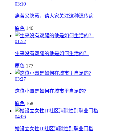
03:10
痛苦又隐蔽，请大家关注这种遗传病
原色
146
01:52
生来没有双腿的他是如何生活的？
原色
177
03:27
这位小哥是如何在城市里自足的?
原色
168
04:06
她设立女性IT社区消除性别职业门槛