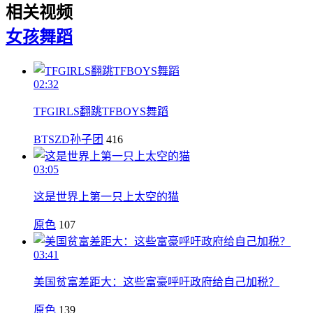
相关视频
女孩
舞蹈
02:32
TFGIRLS翻跳TFBOYS舞蹈
BTSZD孙子团
416
03:05
这是世界上第一只上太空的猫
原色
107
03:41
美国贫富差距大：这些富豪呼吁政府给自己加税？
原色
139