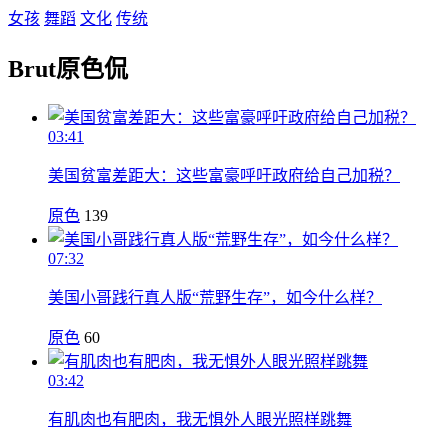
女孩
舞蹈
文化
传统
Brut原色侃
03:41
美国贫富差距大：这些富豪呼吁政府给自己加税？
原色
139
07:32
美国小哥践行真人版“荒野生存”，如今什么样？
原色
60
03:42
有肌肉也有肥肉，我无惧外人眼光照样跳舞