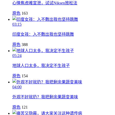
心情焦虑难宣泄，试试Niksen放松法
原色
163
03:15
印度女孩：入不敷出我也坚持跳舞
原色
388
05:24
地球人口太多，我决定不生孩子
原色
154
04:00
外观不好就扔？我把剩余果蔬变美味
原色
121