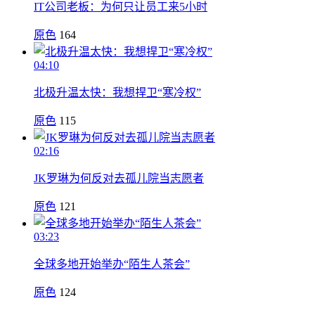
IT公司老板：为何只让员工来5小时
原色
164
04:10
北极升温太快：我想捍卫“寒冷权”
原色
115
02:16
JK罗琳为何反对去孤儿院当志愿者
原色
121
03:23
全球多地开始举办“陌生人茶会”
原色
124