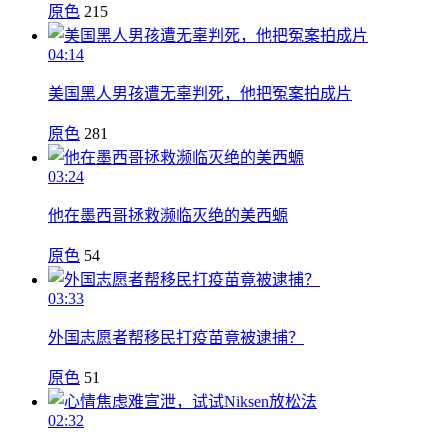
原色
215
04:14
美国黑人男孩遭无辜判死，他把冤案拍成片
原色
281
03:24
他在墨西哥拯救濒临灭绝的美西螈
原色
54
03:33
外国志愿者帮移民打疫苗竟被逮捕？
原色
51
02:32