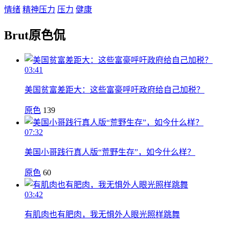
情绪
精神压力
压力
健康
Brut原色侃
03:41
美国贫富差距大：这些富豪呼吁政府给自己加税？
原色
139
07:32
美国小哥践行真人版“荒野生存”，如今什么样？
原色
60
03:42
有肌肉也有肥肉，我无惧外人眼光照样跳舞