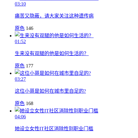
03:10
痛苦又隐蔽，请大家关注这种遗传病
原色
146
01:52
生来没有双腿的他是如何生活的？
原色
177
03:27
这位小哥是如何在城市里自足的?
原色
168
04:06
她设立女性IT社区消除性别职业门槛