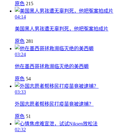
原色
215
04:14
美国黑人男孩遭无辜判死，他把冤案拍成片
原色
281
03:24
他在墨西哥拯救濒临灭绝的美西螈
原色
54
03:33
外国志愿者帮移民打疫苗竟被逮捕？
原色
51
02:32