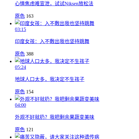
心情焦虑难宣泄，试试Niksen放松法
原色
163
03:15
印度女孩：入不敷出我也坚持跳舞
原色
388
05:24
地球人口太多，我决定不生孩子
原色
154
04:00
外观不好就扔？我把剩余果蔬变美味
原色
121