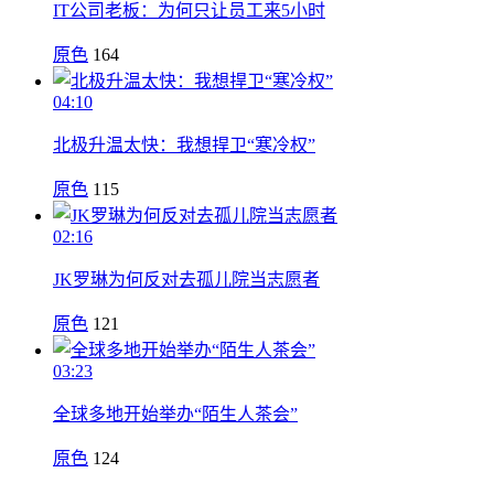
IT公司老板：为何只让员工来5小时
原色
164
04:10
北极升温太快：我想捍卫“寒冷权”
原色
115
02:16
JK罗琳为何反对去孤儿院当志愿者
原色
121
03:23
全球多地开始举办“陌生人茶会”
原色
124