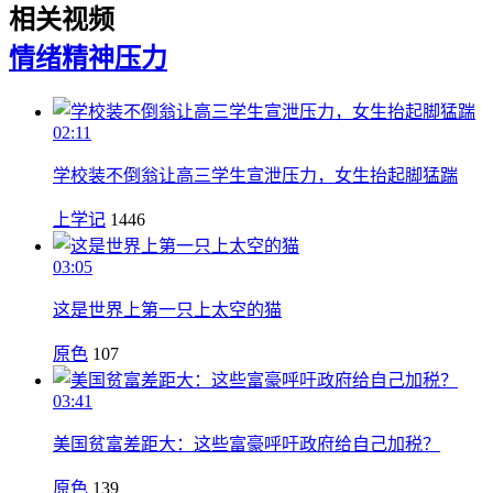
相关视频
情绪
精神压力
02:11
学校装不倒翁让高三学生宣泄压力，女生抬起脚猛踹
上学记
1446
03:05
这是世界上第一只上太空的猫
原色
107
03:41
美国贫富差距大：这些富豪呼吁政府给自己加税？
原色
139