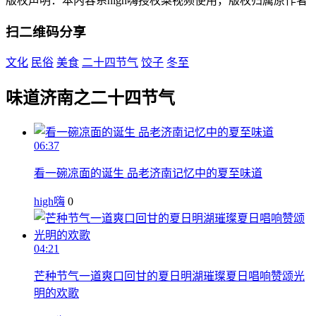
版权声明：本内容系high嗨授权梨视频使用，版权归属原作者
扫二维码分享
文化
民俗
美食
二十四节气
饺子
冬至
味道济南之二十四节气
06:37
看一碗凉面的诞生 品老济南记忆中的夏至味道
high嗨
0
04:21
芒种节气一道爽口回甘的夏日明湖璀璨夏日唱响赞颂光
明的欢歌