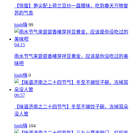
【惊蛰】笋尖配上荷兰豆炒一盘腊味，吃到春天万物复
苏的气息
high嗨
99
04:15
雨水节气来尝尝香椿芽拌豆黄金，应该是你没吃过的美
味吧
high嗨
0
06:57
【味道济南之二十四节气】冬至不端饺子碗，冻掉耳朵
没人管
high嗨
104