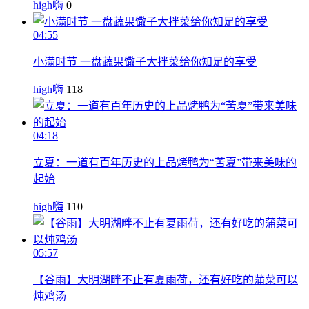
high嗨
0
04:55
小满时节 一盘蔬果馓子大拌菜给你知足的享受
high嗨
118
04:18
立夏：一道有百年历史的上品烤鸭为“苦夏”带来美味的
起始
high嗨
110
05:57
【谷雨】大明湖畔不止有夏雨荷，还有好吃的蒲菜可以
炖鸡汤