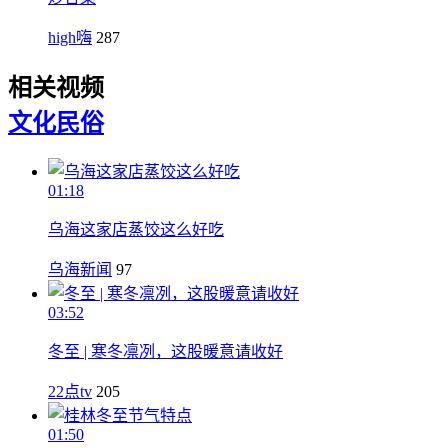
high嗨
287
相关视频
文化
民俗
01:18
乌海这家店蒸饺这么好吃
乌海新闻
97
03:52
冬至 | 寒冬凛冽，这股暖意请收好
22点tv
205
01:50