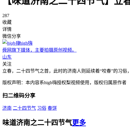
【味道济南之二十四节气】立春
287
收藏
详情
微信分享
high嗨
舜网旗下媒体，主要拍摄原创视频。
山东
关注
立春，二十四节气之首，此时的济南人则延续着“咬春”的习
版权声明：本内容系high嗨授权梨视频使用，版权归属原作者
扫二维码分享
济南
二十四节气
习俗
春饼
味道济南之二十四节气
更多