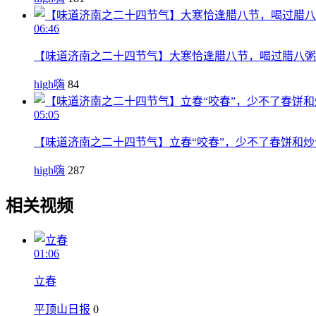
06:46
【味道济南之二十四节气】大寒恰逢腊八节，喝过腊八粥
high嗨
84
05:05
【味道济南之二十四节气】立春“咬春”，少不了春饼和炒
high嗨
287
相关视频
01:06
立春
平顶山日报
0