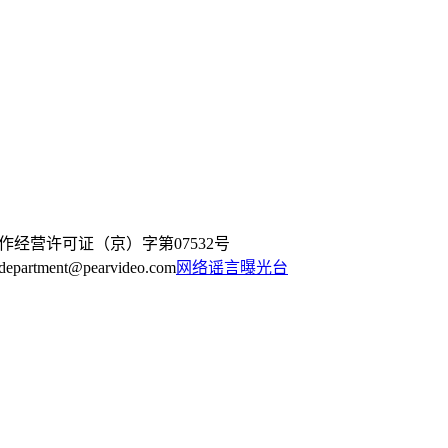
作经营许可证（京）字第07532号
artment@pearvideo.com
网络谣言曝光台