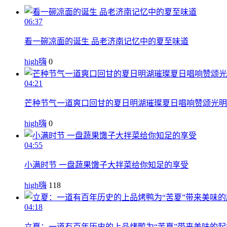
06:37
看一碗凉面的诞生 品老济南记忆中的夏至味道
high嗨
0
04:21
芒种节气一道爽口回甘的夏日明湖璀璨夏日唱响赞颂光明
high嗨
0
04:55
小满时节 一盘蔬果馓子大拌菜给你知足的享受
high嗨
118
04:18
立夏：一道有百年历史的上品烤鸭为“苦夏”带来美味的起