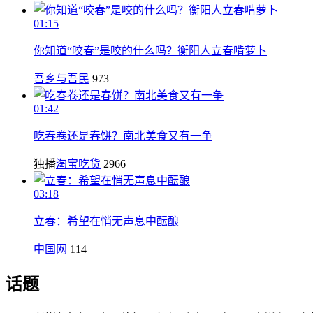
01:15
你知道“咬春”是咬的什么吗？衡阳人立春啃萝卜
吾乡与吾民
973
01:42
吃春卷还是春饼？南北美食又有一争
独播
淘宝吃货
2966
03:18
立春：希望在悄无声息中酝酿
中国网
114
话题