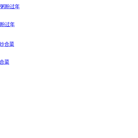
盼过年
合菜