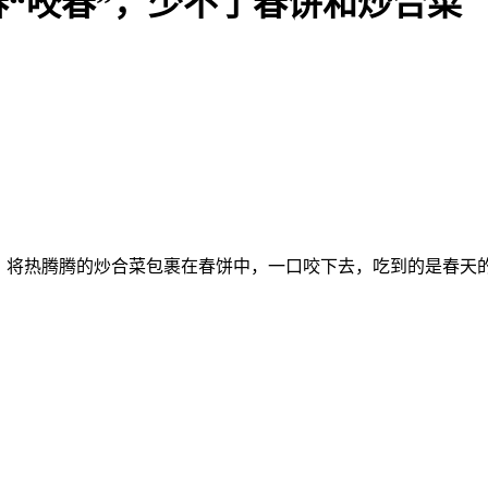
“咬春”，少不了春饼和炒合菜
俗，将热腾腾的炒合菜包裹在春饼中，一口咬下去，吃到的是春天