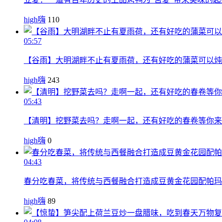
high嗨
110
05:57
【谷雨】大明湖畔不止有夏雨荷，还有好吃的蒲菜可以炖
high嗨
243
05:43
【清明】挖野菜去吗？走啊一起，还有好吃的春卷等你来
high嗨
0
04:43
春分吃春菜，将传统与西餐融合打造成豆黄金花园配帕玛
high嗨
89