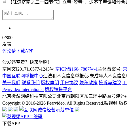
＃ 【味道济南之二十四节气】立春“咬春”，少不了春饼和炒合
0
/800
发表
评论请下载APP
沙发还空着？快来坐啊！
京网文[2017]10577-1243号
京ICP备16047887号-1
主体备案号:
京
中国互联网举报中心
违法和不良信息举报/涉未成年人不良信息举报
关于我们
联系我们
版权声明
用户协议
隐私政策
投诉与建议
工
Pearvideo International
版权销售平台
北京微然网络科技有限公司
北京市朝阳区东三环中路39号建外soh
Copyright © 2016-2026 Pearvideo. All Rights Reserved.
梨视频 版
下载APP