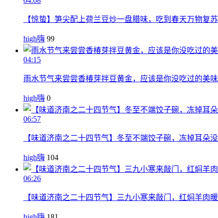
04:08
【惊蛰】笋尖配上荷兰豆炒一盘腊味，吃到春天万物复苏
high嗨
99
04:15
雨水节气来尝尝香椿芽拌豆黄金，应该是你没吃过的美味
high嗨
0
06:57
【味道济南之二十四节气】冬至不端饺子碗，冻掉耳朵没
high嗨
104
06:26
【味道济南之二十四节气】三九小寒来敲门，红焖羊肉暖
high嗨
181