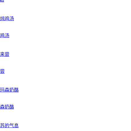
鸡汤
尝
森奶酪