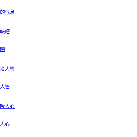
的气息
吧
人管
人心