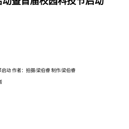
场活动暨首届校园科技节启动
启动 作者：拍摄/梁伯睿 制作/梁伯睿
者