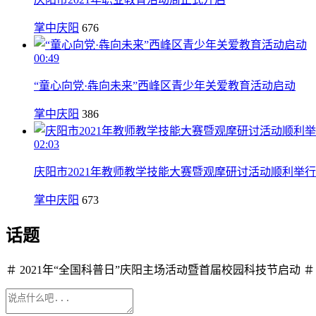
掌中庆阳
676
00:49
“童心向党·犇向未来”西峰区青少年关爱教育活动启动
掌中庆阳
386
02:03
庆阳市2021年教师教学技能大赛暨观摩研讨活动顺利举行
掌中庆阳
673
话题
＃ 2021年“全国科普日”庆阳主场活动暨首届校园科技节启动 ＃