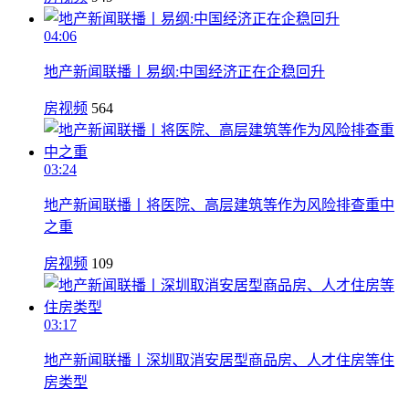
04:06
地产新闻联播丨易纲:中国经济正在企稳回升
房视频
564
03:24
地产新闻联播丨将医院、高层建筑等作为风险排查重中
之重
房视频
109
03:17
地产新闻联播丨深圳取消安居型商品房、人才住房等住
房类型