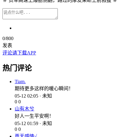
＃ 货车高速上爆胎侧翻，路过的摩友果断上前救援 ＃
0
/800
发表
评论请下载APP
热门评论
Tiam.
期待更多这样的暖心瞬间！
05-12 02:05 · 未知
0
0
山有木兮
好人一生平安啊！
05-12 01:59 · 未知
0
0
再无感情√