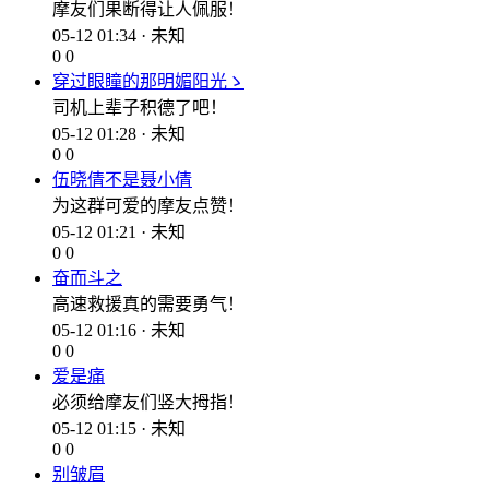
摩友们果断得让人佩服！
05-12 01:34 · 未知
0
0
穿过眼瞳的那明媚阳光ゝ
司机上辈子积德了吧！
05-12 01:28 · 未知
0
0
伍晓倩不是聂小倩
为这群可爱的摩友点赞！
05-12 01:21 · 未知
0
0
奋而斗之
高速救援真的需要勇气！
05-12 01:16 · 未知
0
0
爱是痛
必须给摩友们竖大拇指！
05-12 01:15 · 未知
0
0
别皱眉