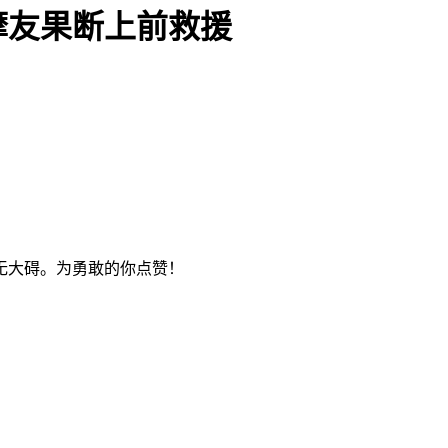
摩友果断上前救援
无大碍。为勇敢的你点赞！