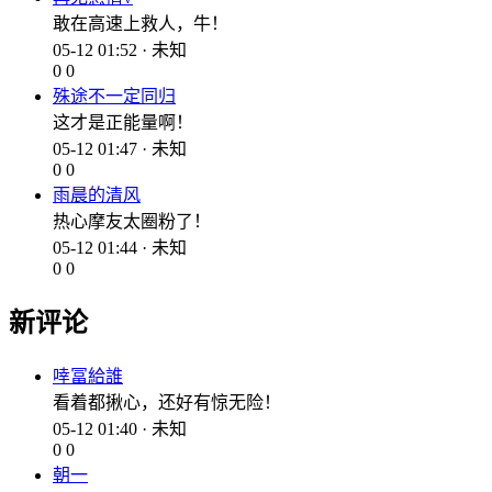
敢在高速上救人，牛！
05-12 01:52 · 未知
0
0
殊途不一定同归
这才是正能量啊！
05-12 01:47 · 未知
0
0
雨晨的清风
热心摩友太圈粉了！
05-12 01:44 · 未知
0
0
新评论
啈冨給誰
看着都揪心，还好有惊无险！
05-12 01:40 · 未知
0
0
朝一