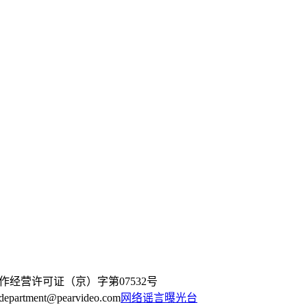
作经营许可证（京）字第07532号
artment@pearvideo.com
网络谣言曝光台