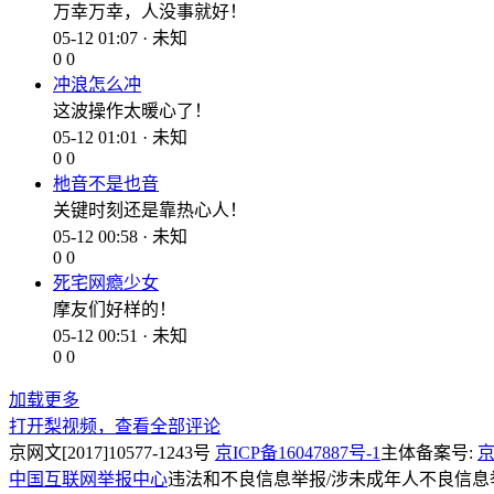
万幸万幸，人没事就好！
05-12 01:07 · 未知
0
0
冲浪怎么冲
这波操作太暖心了！
05-12 01:01 · 未知
0
0
杝音不是也音
关键时刻还是靠热心人！
05-12 00:58 · 未知
0
0
死宅网瘾少女
摩友们好样的！
05-12 00:51 · 未知
0
0
加载更多
打开梨视频，查看全部评论
京网文[2017]10577-1243号
京ICP备16047887号-1
主体备案号:
京
中国互联网举报中心
违法和不良信息举报/涉未成年人不良信息举报