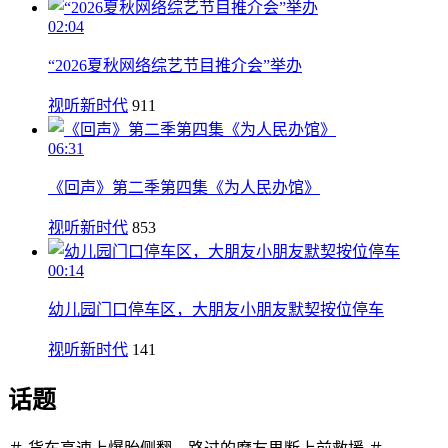
02:04
“2026夏秋网络综艺节目推介会”举办
视听新时代
911
06:31
《回声》第二季第四集《为人民办馆》
视听新时代
853
00:14
幼儿园门口停车区，大朋友小朋友默契按位停车
视听新时代
141
话题