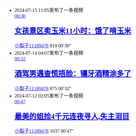
2024-07-15 11:05
发布了一条视频
00:30
女孩景区卖玉米11小时：饿了啃玉米
小梨子11189478
819
00′30″
2024-07-14 04:07
发布了一条视频
00:32
酒驾男遇查慌捂脸：镶牙酒精涂多了
小梨子11189478
875
00′32″
2024-07-12 02:05
发布了一条视频
00:47
最美的姐捡4千元连夜寻人,失主泪目
小梨子11189478
1037
00′47″