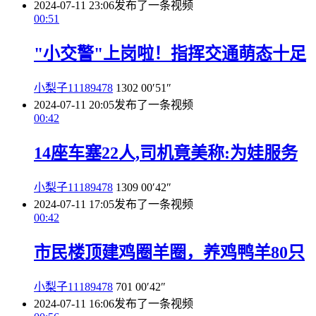
2024-07-11 23:06
发布了一条视频
00:51
"小交警"上岗啦！指挥交通萌态十足
小梨子11189478
1302
00′51″
2024-07-11 20:05
发布了一条视频
00:42
14座车塞22人,司机竟美称:为娃服务
小梨子11189478
1309
00′42″
2024-07-11 17:05
发布了一条视频
00:42
市民楼顶建鸡圈羊圈，养鸡鸭羊80只
小梨子11189478
701
00′42″
2024-07-11 16:06
发布了一条视频